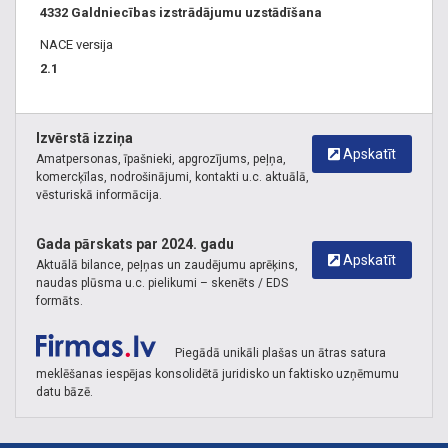
4332 Galdniecības izstrādājumu uzstādīšana
NACE versija
2.1
Izvērstā izziņa
Apskatīt
Amatpersonas, īpašnieki, apgrozījums, peļņa,
komercķīlas, nodrošinājumi, kontakti u.c. aktuālā,
vēsturiskā informācija.
Gada pārskats par 2024. gadu
Apskatīt
Aktuālā bilance, peļņas un zaudējumu aprēķins,
naudas plūsma u.c. pielikumi – skenēts / EDS
formāts.
Piegādā unikāli plašas un ātras satura
meklēšanas iespējas konsolidētā juridisko un faktisko uzņēmumu
datu bāzē.