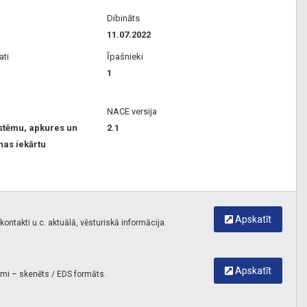
Dibināts
11.07.2022
ati
Īpašnieki
1
NACE versija
istēmu, apkures un
2.1
nas iekārtu
Apskatīt
ontakti u.c. aktuālā, vēsturiskā informācija.
Apskatīt
umi – skenēts / EDS formāts.