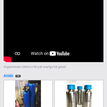
Organismam ūdens ir tik pat svarīgs kā gaiss!
Attēli
13