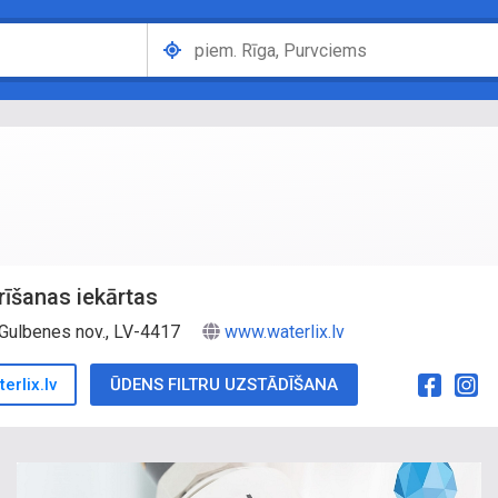
rīšanas iekārtas
, Gulbenes nov., LV-4417
www.waterlix.lv
erlix.lv
ŪDENS FILTRU UZSTĀDĪŠANA