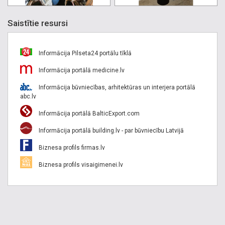
Saistītie resursi
Informācija Pilseta24 portālu tīklā
Informācija portālā medicine.lv
Informācija būvniecības, arhitektūras un interjera portālā
abc.lv
Informācija portālā BalticExport.com
Informācija portālā building.lv - par būvniecību Latvijā
Biznesa profils firmas.lv
Biznesa profils visaigimenei.lv