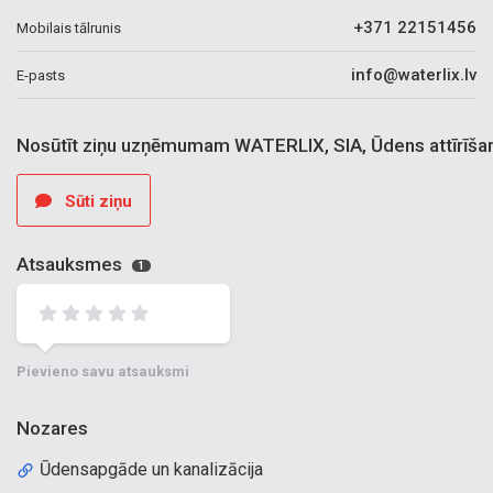
+371 22151456
Mobilais tālrunis
info@waterlix.lv
E-pasts
Nosūtīt ziņu uzņēmumam WATERLIX, SIA, Ūdens attīrīšan
Sūti ziņu
Atsauksmes
1
Pievieno savu atsauksmi
Nozares
Ūdensapgāde un kanalizācija