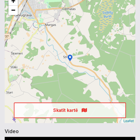
+
−
Skatīt kartē
Leaflet
Video