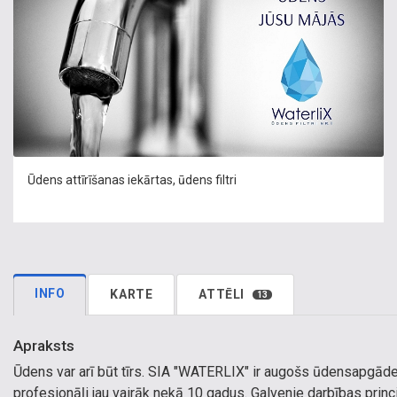
Ūdens attīrīšanas iekārtas, ūdens filtri
INFO
KARTE
ATTĒLI
13
Apraksts
Ūdens var arī būt tīrs. SIA "WATERLIX" ir augošs ūdensapgāde
profesionāļi jau vairāk nekā 10 gadus. Galvenie darbības principi