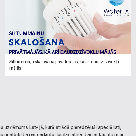
Siltummaiņu skalošana privātmājās, kā arī daudzdzīvokļu
mājās
s uzņēmums Latvijā, kurā strādā pieredzējuši speciālisti,
 ir atbildība par padarīto, lojālas attiecības ar klientiem un