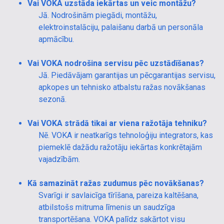
Vai VOKA uzstāda iekārtas un veic montāžu?
Jā. Nodrošinām piegādi, montāžu,
elektroinstalāciju, palaišanu darbā un personāla
apmācību.
Vai VOKA nodrošina servisu pēc uzstādīšanas?
Jā. Piedāvājam garantijas un pēcgarantijas servisu,
apkopes un tehnisko atbalstu ražas novākšanas
sezonā.
Vai VOKA strādā tikai ar viena ražotāja tehniku?
Nē. VOKA ir neatkarīgs tehnoloģiju integrators, kas
piemeklē dažādu ražotāju iekārtas konkrētajām
vajadzībām.
Kā samazināt ražas zudumus pēc novākšanas?
Svarīgi ir savlaicīga tīrīšana, pareiza kaltēšana,
atbilstošs mitruma līmenis un saudzīga
transportēšana. VOKA palīdz sakārtot visu