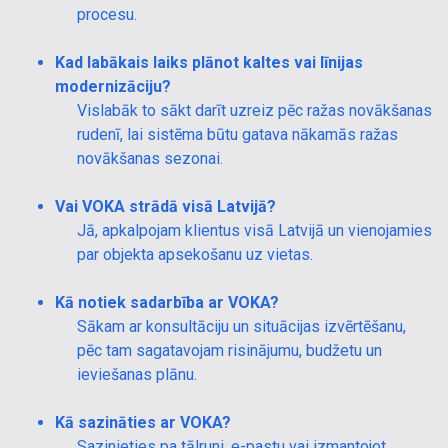
procesu.
Kad labākais laiks plānot kaltes vai līnijas
modernizāciju?
Vislabāk to sākt darīt uzreiz pēc ražas novākšanas
rudenī, lai sistēma būtu gatava nākamās ražas
novākšanas sezonai.
Vai VOKA strādā visā Latvijā?
Jā, apkalpojam klientus visā Latvijā un vienojamies
par objekta apsekošanu uz vietas.
Kā notiek sadarbība ar VOKA?
Sākam ar konsultāciju un situācijas izvērtēšanu,
pēc tam sagatavojam risinājumu, budžetu un
ieviešanas plānu.
Kā sazināties ar VOKA?
Sazinieties pa tālruni, e-pastu vai izmantojot