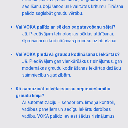
sasilšanu, bojāšanos un kvalitātes kritumu. Tīrīšana
palīdz saglabāt graudu vērtību.
Vai VOKA palīdz ar sēklas sagatavošanu sējai?
Jā. Piedāvājam tehnoloģijas sēklas attīrīšanai,
šķirošanai un kodināšanas procesu uzlabošanai.
Vai VOKA piedāvā graudu kodināšanas iekārtas?
Jā. Piedāvājam gan vienkāršākus risinājumus, gan
modernākas graudu kodināšanas iekārtas dažādu
saimniecību vajadzībām.
Kā samazināt cilvēkresursu nepieciešamību
graudu līnijā?
Ar automatizāciju – sensoriem, līmeņa kontroli,
vadības paneļiem un secīgu iekārtu darbības
vadību. VOKA palīdz ieviest šādus risinājumus.