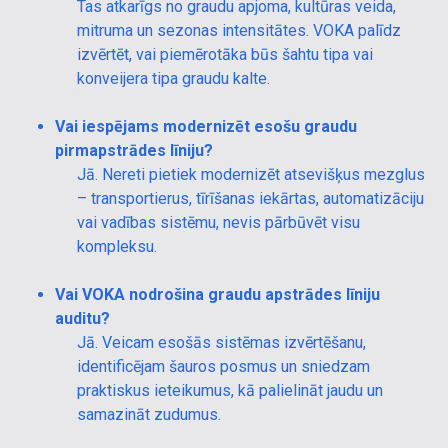
Tas atkarīgs no graudu apjoma, kultūras veida,
mitruma un sezonas intensitātes. VOKA palīdz
izvērtēt, vai piemērotāka būs šahtu tipa vai
konveijera tipa graudu kalte.
Vai iespējams modernizēt esošu graudu
pirmapstrādes līniju?
Jā. Nereti pietiek modernizēt atsevišķus mezglus
– transportierus, tīrīšanas iekārtas, automatizāciju
vai vadības sistēmu, nevis pārbūvēt visu
kompleksu.
Vai VOKA nodrošina graudu apstrādes līniju
auditu?
Jā. Veicam esošās sistēmas izvērtēšanu,
identificējam šauros posmus un sniedzam
praktiskus ieteikumus, kā palielināt jaudu un
samazināt zudumus.