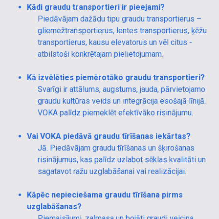
Kādi graudu transportieri ir pieejami?
Piedāvājam dažādu tipu graudu transportierus –
gliemežtransportierus, lentes transportierus, ķēžu
transportierus, kausu elevatorus un vēl citus -
atbilstoši konkrētajam pielietojumam.
Kā izvēlēties piemērotāko graudu transportieri?
Svarīgi ir attālums, augstums, jauda, pārvietojamo
graudu kultūras veids un integrācija esošajā līnijā.
VOKA palīdz piemeklēt efektīvāko risinājumu.
Vai VOKA piedāvā graudu tīrīšanas iekārtas?
Jā. Piedāvājam graudu tīrīšanas un šķirošanas
risinājumus, kas palīdz uzlabot sēklas kvalitāti un
sagatavot ražu uzglabāšanai vai realizācijai.
Kāpēc nepieciešama graudu tīrīšana pirms
uzglabāšanas?
Piemaisījumi, zaļmasa un bojāti graudi veicina