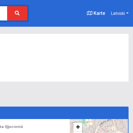
Karte
Latviski
+
ika Iļģuciemā