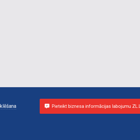
vetaptieks, dzīvnieku barība, ķirurģija, terapija, asins
analīzes, urīna analīzes, apmatojuma analīzes, kastrācija,
sterilizācija, dietoloģija, zoo preces, mazie dzīvnieki,
eksotiskie dzīvnieki, ķirurģija, rentgens, ultrasonogrāfija,
endoskopija, asins analīzes, urīna analīzes, barība,
veterinārie preparāti, vetārsti, veterinārā klīnika, Liepāja,
vet.
klēšana
Pieteikt biznesa informācijas labojumu ZL.