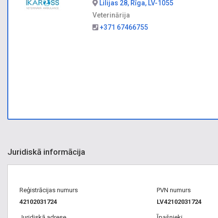
Lilijas 28, Rīga, LV-1055
Veterinārija
+371 67466755
Juridiskā informācija
Reģistrācijas numurs
PVN numurs
42102031724
LV42102031724
Juridiskā adrese
Īpašnieki