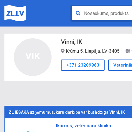
Vinni, IK
Krūmu 5, Liepāja, LV-3405
VIK
+371 23209963
Veterinār
ZL IESAKA
uzņēmumus, kuru darbība var būt līdzīga
Vinni, IK
Ikaross, veterinārā klīnika