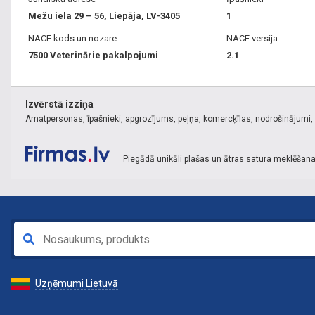
Mežu iela 29 – 56, Liepāja, LV-3405
1
NACE kods un nozare
NACE versija
7500 Veterinārie pakalpojumi
2.1
Izvērstā izziņa
Amatpersonas, īpašnieki, apgrozījums, peļņa, komercķīlas, nodrošinājumi, k
Piegādā unikāli plašas un ātras satura meklēšana
Uzņēmumi Lietuvā