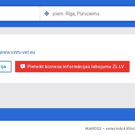
www.vinni-vet.eu
ija
Pieteikt biznesa informācijas labojumu ZL.LV
IKAROSS – veterinārā klīn