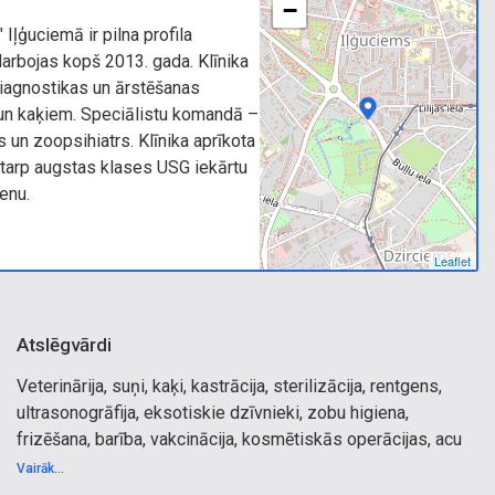
−
Iļģuciemā ir pilna profila
darbojas kopš 2013. gada. Klīnika
diagnostikas un ārstēšanas
un kaķiem. Speciālistu komandā –
s un zoopsihiatrs. Klīnika aprīkota
starp augstas klases USG iekārtu
enu.
Leaflet
Atslēgvārdi
Veterinārija, suņi, kaķi, kastrācija, sterilizācija, rentgens,
ultrasonogrāfija, eksotiskie dzīvnieki, zobu higiena,
frizēšana, barība, vakcinācija, kosmētiskās operācijas, acu
korekcija, mikročipi, veterinārie preparāti, vet, veterinārā
Vairāk...
klīnika, veterinārā aprūpe, vetārsts, veterinārārsts,