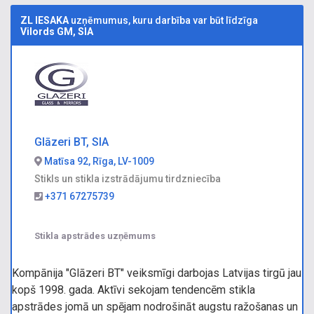
ZL IESAKA
uzņēmumus, kuru darbība var būt līdzīga
Vilords GM, SIA
Glāzeri BT, SIA
Matīsa 92, Rīga, LV-1009
Stikls un stikla izstrādājumu tirdzniecība
+371 67275739
Stikla apstrādes uzņēmums
Kompānija "Glāzeri BT" veiksmīgi darbojas Latvijas tirgū jau
kopš 1998. gada. Aktīvi sekojam tendencēm stikla
apstrādes jomā un spējam nodrošināt augstu ražošanas un