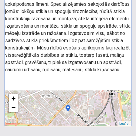
apkalpošanas līmeni. Specializējamies sekojošās darbības
jomās: lokšņu stikla un spoguļu tirdzniecība; rūdītā stikla
konstrukciju ražošana un montāža; stikla interjera elementu
izgatavošana un montāža; stikla un spoguļu apstrāde; stikla
mēbeļu izstrāde un ražošana. Izgatavosim visu, sākot no
sadzīves stikla priekšmetiem līdz pat sarežģītām stikla
konstrukcijām. Mūsu rīcībā esošais aprīkojums ļauj realizēt
vissarežģītākās darbības ar stiklu, tostarp faseti, maliņu
apstrādi, gravēšanu, tripleksa izgatavošanu un apstrādi,
caurumu urbšanu, rūdīšanu, matēšanu, stikla krāsošanu.
+
−
Leaflet