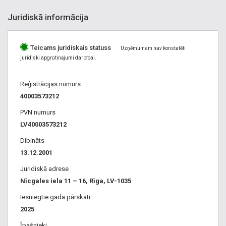
Juridiskā informācija
Teicams juridiskais statuss
Uzņēmumam nav konstatēti
juridiski apgrūtinājumi darbībai.
Reģistrācijas numurs
40003573212
PVN numurs
LV40003573212
Dibināts
13.12.2001
Juridiskā adrese
Nīcgales iela 11 – 16, Rīga, LV-1035
Iesniegtie gada pārskati
2025
Īpašnieki