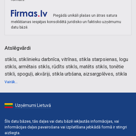
Piegādā unikāli plašas un ātras satura
meklēšanas iespējas konsolidētā juridisko un faktisko uzņēmumu
datu bāzē.
Atslēgvārdi
stikls, stiklinieku darbnīca, vitrīnas, stikla starpsienas, logu
stikls, armētais stikls, rūdīts stikls, matēts stikls, tonētie
stikli, spoguļi, akvāriji, stikla urbšana, aizsargplēves, stikla
plaukti, stikla galdi, stikla durvis, stikla paneļi virtuves
Vairāk...
iekārtām, stikla duškabīnes, stikla konstrukcijas, bezrāmju
lodžiju iestiklošana, stikla izstrādājumi, stikla mēbeles,
stikla plēves, stikla starpsienas, stikla durvis, stikla paneļi
Uzņēmumi Lietuvā
virtuves iekārtām, stikla duškabīnes, stikla konstrukcijas,
bezrāmju lodžiju iestiklošana, stikla izstrādājumi, stikla
Šīs datu bāzes, tās daļas vai datu bāzē iekļautās informācijas, vai
mēbeles, stikla plēves, stikla starpsienas, bezrāmju
informācijas daļas pavairošana vai izplatīšana jebkādā formā ir stingri
iestiklošana, stikla nomaiņa, stiklinieku darbi, stikla
aizliegta.