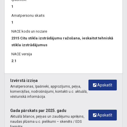
1
Amatpersonu skaits
1
NACE kods un nozare
2315 Citu stikla izstrādājumu ražošana, ieskaitot tehniskā
stikla izstrādājumus
NACE versija
2.1
Izvērstā izziņa
Apskatīt
Amatpersonas, īpašnieki, apgrozījums, peļņa,
komercķīlas, nodrošinājumi, kontakti u.c. aktuālā,
vēsturiskā informācija.
Gada pārskats par 2025. gadu
Apskatīt
Aktuālā bilance, peļņas un zaudējumu aprēķins,
naudas plūsma u.c. pielikumi – skenēts / EDS
formāts.