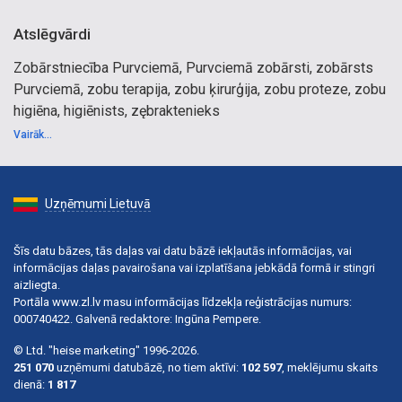
Atslēgvārdi
Zobārstniecība Purvciemā, Purvciemā zobārsti, zobārsts
Purvciemā, zobu terapija, zobu ķirurģija, zobu proteze, zobu
higiēna, higiēnists, zębraktenieks
Vairāk...
Uzņēmumi Lietuvā
Šīs datu bāzes, tās daļas vai datu bāzē iekļautās informācijas, vai
informācijas daļas pavairošana vai izplatīšana jebkādā formā ir stingri
aizliegta.
Portāla www.zl.lv masu informācijas līdzekļa reģistrācijas numurs:
000740422. Galvenā redaktore: Ingūna Pempere.
© Ltd. "heise marketing" 1996-2026.
251 070
uzņēmumi datubāzē, no tiem aktīvi:
102 597
, meklējumu skaits
dienā:
1 817