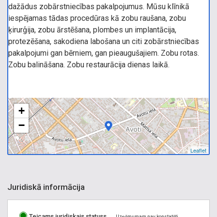
dažādus zobārstniecības pakalpojumus. Mūsu klīnikā
iespējamas tādas procedūras kā zobu raušana, zobu
ķirurģija, zobu ārstēšana, plombes un implantācija,
protezēšana, sakodiena labošana un citi zobārstniecības
pakalpojumi gan bērniem, gan pieaugušajiem. Zobu rotas.
Zobu balināšana. Zobu restaurācija dienas laikā.
+
−
Leaflet
Juridiskā informācija
Teicams juridiskais statuss
Uzņēmumam nav konstatēti