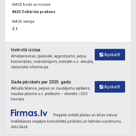
NACE kods un nozare
8623 Zobārstu prakses
NACE versija
2.1
Izvērstā izziņa
Apskatīt
Amatpersonas, īpašnieki, apgrozījums, peļņa,
komercķīlas, nodrošinājumi, kontakti u.c. aktuālā,
vēsturiskā informācija.
Gada pārskats par 2025. gadu
Apskatīt
Aktuālā bilance, peļņas un zaudējumu aprēķins,
naudas plūsma u.c. pielikumi – skenēts / EDS
formāts.
Piegādā unikāli plašas un ātras satura
meklēšanas iespējas konsolidētā juridisko un faktisko uzņēmumu
datu bāzē.