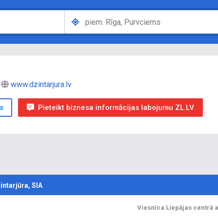
www.dzintarjura.lv
s
Pieteikt biznesa informācijas labojumu ZL.LV
intarjūra, SIA
Viesnīca Liepājas centrā a