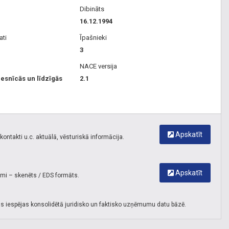
Dibināts
16.12.1994
ati
Īpašnieki
3
NACE versija
iesnīcās un līdzīgās
2.1
Apskatīt
ontakti u.c. aktuālā, vēsturiskā informācija.
Apskatīt
umi – skenēts / EDS formāts.
s iespējas konsolidētā juridisko un faktisko uzņēmumu datu bāzē.