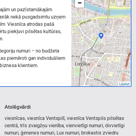
−
lākajām un pazīstamākajām
 vairāk nekā pusgadsimtu uzņem
tīm. Viesnīca atrodas pašā
rtu piekļuvi pilsētas kultūras,
m.
egoriju numuri – no budžeta
kas piemēroti gan individuāliem
biznesa klientiem.
Leaflet
Atslēgvārdi
viesnīcas, viesnīca Ventspilī, viesnīca Ventspils pilsētas
centrā, trīs zvaigžņu vienība, vienvietīgi numuri, divvietīgi
numuri, ģimenes numuri, Lux numuri, brokastis zviedru