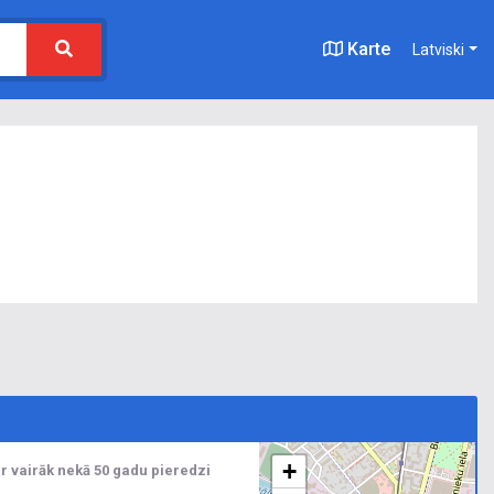
Karte
Latviski
+
r vairāk nekā 50 gadu pieredzi