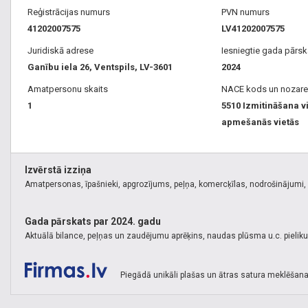
Reģistrācijas numurs
PVN numurs
41202007575
LV41202007575
Juridiskā adrese
Iesniegtie gada pārsk
Ganību iela 26, Ventspils, LV-3601
2024
Amatpersonu skaits
NACE kods un nozare
1
5510 Izmitināšana v
apmešanās vietās
Izvērstā izziņa
Amatpersonas, īpašnieki, apgrozījums, peļņa, komercķīlas, nodrošinājumi, k
Gada pārskats par 2024. gadu
Aktuālā bilance, peļņas un zaudējumu aprēķins, naudas plūsma u.c. pielik
Piegādā unikāli plašas un ātras satura meklēšana