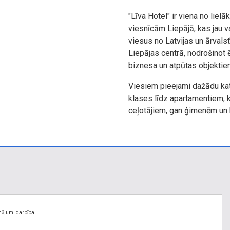
"Līva Hotel" ir viena no lie
viesnīcām Liepājā, kas jau
viesus no Latvijas un ārvals
Liepājas centrā, nodrošinot ē
biznesa un atpūtas objektie
Viesiem pieejami dažādu kat
klases līdz apartamentiem, 
ceļotājiem, gan ģimenēm un 
nājumi darbībai.