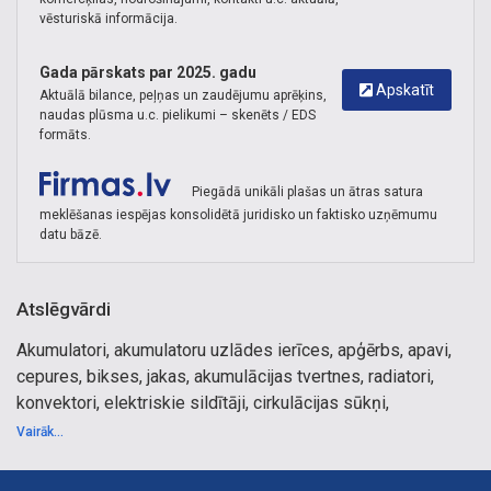
vēsturiskā informācija.
Gada pārskats par 2025. gadu
Apskatīt
Aktuālā bilance, peļņas un zaudējumu aprēķins,
naudas plūsma u.c. pielikumi – skenēts / EDS
formāts.
Piegādā unikāli plašas un ātras satura
meklēšanas iespējas konsolidētā juridisko un faktisko uzņēmumu
datu bāzē.
Atslēgvārdi
Akumulatori, akumulatoru uzlādes ierīces, apģērbs, apavi,
cepures, bikses, jakas, akumulācijas tvertnes, radiatori,
konvektori, elektriskie sildītāji, cirkulācijas sūkņi,
industriālie sildītāji, kondicionieri, ventilatori, gaisa aizkari,
Vairāk...
krāsnis, centrālapkures plītis, kamīni, krāsniņas, plītis,
virtuves plītis, pirts krāsnis, baseini, bumbas, šūpoles,