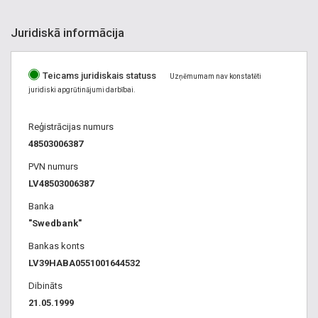
Juridiskā informācija
Teicams juridiskais statuss
Uzņēmumam nav konstatēti
juridiski apgrūtinājumi darbībai.
Reģistrācijas numurs
48503006387
PVN numurs
LV48503006387
Banka
"Swedbank"
Bankas konts
LV39HABA0551001644532
Dibināts
21.05.1999