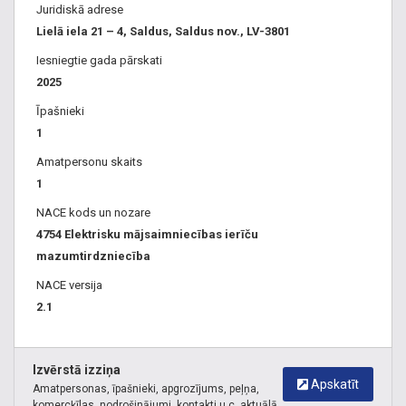
Juridiskā adrese
Lielā iela 21 – 4, Saldus, Saldus nov., LV-3801
Iesniegtie gada pārskati
2025
Īpašnieki
1
Amatpersonu skaits
1
NACE kods un nozare
4754 Elektrisku mājsaimniecības ierīču
mazumtirdzniecība
NACE versija
2.1
Izvērstā izziņa
Apskatīt
Amatpersonas, īpašnieki, apgrozījums, peļņa,
komercķīlas, nodrošinājumi, kontakti u.c. aktuālā,