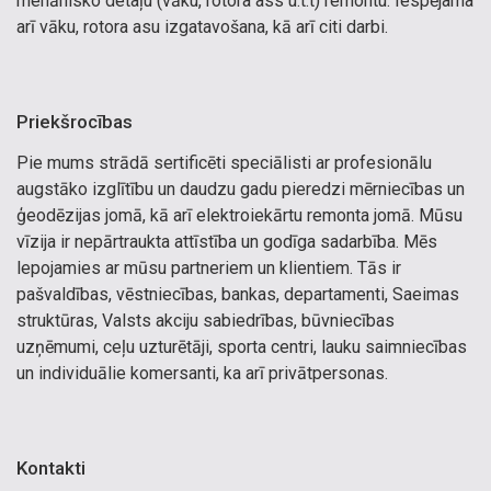
mehānisko detaļu (vāku, rotora ass u.t.t) remontu. Iespējama
arī vāku, rotora asu izgatavošana, kā arī citi darbi.
Priekšrocības
Pie mums strādā sertificēti speciālisti ar profesionālu
augstāko izglītību un daudzu gadu pieredzi mērniecības un
ģeodēzijas jomā, kā arī elektroiekārtu remonta jomā. Mūsu
vīzija ir nepārtraukta attīstība un godīga sadarbība. Mēs
lepojamies ar mūsu partneriem un klientiem. Tās ir
pašvaldības, vēstniecības, bankas, departamenti, Saeimas
struktūras, Valsts akciju sabiedrības, būvniecības
uzņēmumi, ceļu uzturētāji, sporta centri, lauku saimniecības
un individuālie komersanti, ka arī privātpersonas.
Kontakti