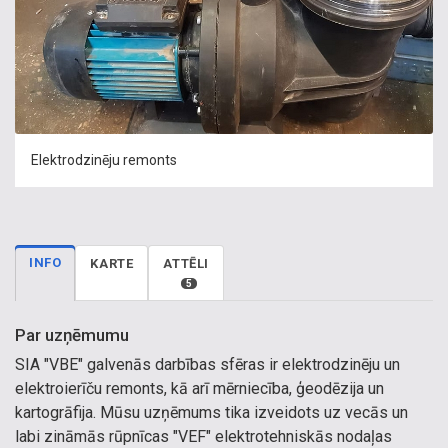
Elektrodzinēju remonts​​
INFO
KARTE
ATTĒLI
5
Par uzņēmumu
SIA "VBE" galvenās darbības sfēras ir elektrodzinēju un
elektroierīču remonts, kā arī mērniecība, ģeodēzija un
kartogrāfija. Mūsu uzņēmums tika izveidots uz vecās un
labi zināmās rūpnīcas "VEF" elektrotehniskās nodaļas