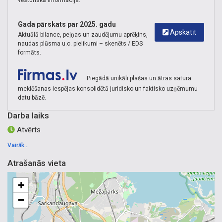
vēsturiskā informācija.
punktu ierīkošana, ģeodēzisko atbalsta tīklu ierīkošana,
atbalsta punkti, izstrādāto grants karjeru apjomu
Gada pārskats par 2025. gadu
aprēķināšana, platību noteikšana, aizsargjoslu noteikšana
Apskatīt
Aktuālā bilance, peļņas un zaudējumu aprēķins,
naudas plūsma u.c. pielikumi – skenēts / EDS
formāts.
Piegādā unikāli plašas un ātras satura
meklēšanas iespējas konsolidētā juridisko un faktisko uzņēmumu
datu bāzē.
Darba laiks
Atvērts
Vairāk...
Atrašanās vieta
+
−