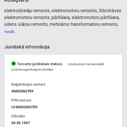
Atslēgvārdi
elektrodzinēju remonts, elektromotoru remonts, līdzstrāvas
elektromotoru remonts, pārtīšana, elektromotoru pārtīšana,
ūdens sūkņu remonts, metināmo transformatoru remonts,
transformatoru remonts, zemsprieguma transformatoru
Vairāk...
remonts, auto ģeneratoru remonts, ģeneratoru remonts,
starteru remonts, elektroiekārtu remonts,
Juridiskā informācija
elektroinstrumentu remonts, elektrosūkņu remonts,
transformatori, elektromotori, elektrodzinēji, elektrosūkņi,
Teicams juridiskais statuss
elektrodzinēju pārtīšana, topogrāfija, topogrāfiskais plāns,
Uzņēmumam nav konstatēti
juridiski apgrūtinājumi darbībai.
topogrāfiska uzmērīšana, topogrāfs, kartogrāfs,
kartogrāfijas darbi, mērnieks, sertificēts mērnieks, mērnieki,
Reģistrācijas numurs
mērniecība, mērniecības darbi, ģeodēzija, ģeodēziskie darbi,
40002063759
sertificēts ģeodēzists, būvniecība, ģeodēzisko atbalsta
punktu ierīkošana, izpildmērījumu plāns, izpilduzmērījums,
PVN numurs
būves novietnes plāns, izpildshēma, pazemes
LV40002063759
komunikāciju uzmērīšana un nospraušana, trases
Dibināts
nospraušana, ceļu un laukumu nospraušana, būvju
09.05.1997
nospraušana, inženierkomunikāciju nospraušana, robežu