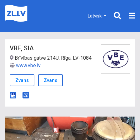
Latviski
VBE, SIA
Brīvības gatve 214U, Rīga, LV-1084
www.vbe.lv
Zvans
Zvans