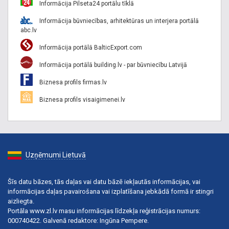
Informācija Pilseta24 portālu tīklā
Informācija būvniecības, arhitektūras un interjera portālā
abc.lv
Informācija portālā BalticExport.com
Informācija portālā building.lv - par būvniecību Latvijā
Biznesa profils firmas.lv
Biznesa profils visaigimenei.lv
Uzņēmumi Lietuvā
Šīs datu bāzes, tās daļas vai datu bāzē iekļautās informācijas, vai
informācijas daļas pavairošana vai izplatīšana jebkādā formā ir stingri
aizliegta.
Portāla www.zl.lv masu informācijas līdzekļa reģistrācijas numurs:
000740422. Galvenā redaktore: Ingūna Pempere.