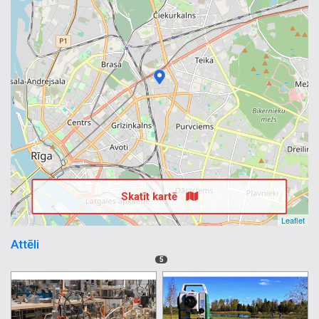
Skatīt kartē
Leaflet
Attēli
5