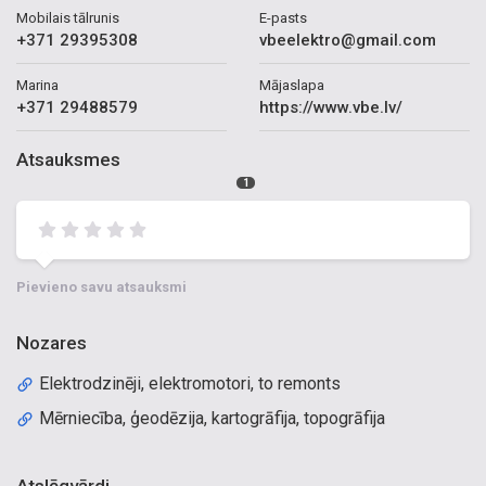
Mobilais tālrunis
E-pasts
+371 29395308
vbeelektro@gmail.com
Marina
Mājaslapa
+371 29488579
https://www.vbe.lv/
Atsauksmes
1
Pievieno savu atsauksmi
Nozares
Elektrodzinēji, elektromotori, to remonts
Mērniecība, ģeodēzija, kartogrāfija, topogrāfija