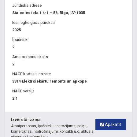
Juridiskā adrese
uzmērīšana, robežplāns, robežplānu izgatavošana,
Staiceles iela 1 k-1 – 56, Rīga, LV-1035
apgrūtinājumu plānu izgatavošana, situācijas plānu
izgatavošana, robežu atjaunošana, zemes transformācijas
Iesniegtie gada pārskati
plāns, kadastrālā uzmērīšana, aizsargjoslu noteikšana,
2025
derīgo izrakteņu laukumu platības uzmērīšana un apjomu
Īpašnieki
aprēķināšana, kartogrāfija, topogrāfijas plāns, zemes
2
mērnieki, topogrāfiskie uzmērījumi, mērniecības darbi,
Amatpersonu skaits
robežu uzmērīšana, zemes ierīcība, zemes ierīkošana,
2
zemes uzmērīšana, ģeodēziskā kontrolkartēšana,
izpildshēmas, būves novietnes kartes, izpilduzmērījumi,
NACE kods un nozare
izpilduzmērījumu veikšana, shēmu sagatavošana, būvasis,
3314 Elektroiekārtu remonts un apkope
būvasu, ģeodēzists, topogrāfisko plānu izstrāde, pārskata
NACE versija
plāni par īpašumu, celtniecības darbu, ģeodēziskā
2.1
uzraudzība, būvasu nospraušana dabā, nepieciešamā akta
sagatavošana, inženierģeodēzija, inženierģeodēziskie darbi,
inženierkomunikāciju nospraušana, inženierkomunikāciju
Izvērstā izziņa
noteikšana, inženierkomunikāciju detalizācija, GPS
Apskatīt
Amatpersonas, īpašnieki, apgrozījums, peļņa,
atbalstpunktu ierīkošana, reperu ierīkošana, augstuma
komercķīlas, nodrošinājumi, kontakti u.c. aktuālā,