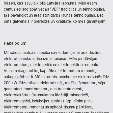
bāzes, kas savulaik bija Latvijas lepnums. Mēs esam
centušies saglabāt vecās "VEF" tradīcijas un tehnoloģijas,
tās pavairojot un iesaistot darbā jaunas tehnoloģijas. Bet
pats galvenais ir pieredze un kvalitāte, ko mēs garantējam.
Pakalpojumi
Mūsdienu tautsaimniecība nav iedomājama bez dažādu
elektrotehnisko ierīču izmantošanas. Mēs piedāvājam
elektromotoru, elektroierīču un elektroiekārtu remontu.
Veicam diagnostiku, kapitālo elektromotoru remontu,
apkopi, pārbaudi. Mūsu profils: asinhronie elektrodzinēji līdz
200 kW, līdzstrāvas elektrodzinēji, mašīnu ģeneratori, vēja
ģeneratori, transformatori, elektroinstrumenti,
elektroiekārtas (akumulatoru lādētāji, taisngrieži,
elektromagnēti, indukcijas spoles). Izpildīsim pilnu
elektromotoru remontu un apkopi, tinumu pārtīšanu,