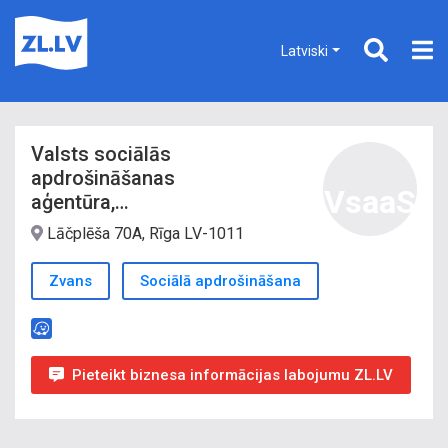
Latviski
Valsts sociālās
apdrošināšanas
VsaaS
aģentūra,
Starptautisko
Lāčplēša 70A, Rīga LV-1011
pakalpojumu nodaļa
Zvans
Sociālā apdrošināšana
Pieteikt biznesa informācijas labojumu ZL.LV