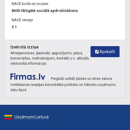
NACE kods un nozare
8430 Obligātā sociālā apdrošināšana
NACE versija
2.1
Izvērstā izziņa
Apskatīt
Amatpersonas, īpašnieki, apgrozījums, peļņa,
komercķīlas, nodrošinājumi, kontakti u.c. aktuālā,
vēsturiskā informācija.
Piegādā unikāli plašas un ātras satura
meklēšanas iespējas konsolidētā juridisko un faktisko uzņēmumu
datu bāzē.
Uzņēmumi Lietuvā