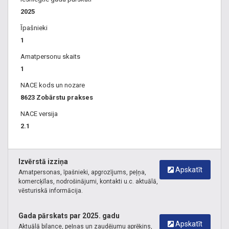
2025
Īpašnieki
1
Amatpersonu skaits
1
NACE kods un nozare
8623 Zobārstu prakses
NACE versija
2.1
Izvērstā izziņa
Apskatīt
Amatpersonas, īpašnieki, apgrozījums, peļņa,
komercķīlas, nodrošinājumi, kontakti u.c. aktuālā,
vēsturiskā informācija.
Gada pārskats par 2025. gadu
Apskatīt
Aktuālā bilance, peļņas un zaudējumu aprēķins,