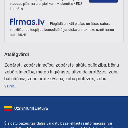
naudas plūsma u.c. pielikumi – skenēts / EDS
formāts.
Piegādā unikāli plašas un ātras satura
meklēšanas iespējas konsolidētā juridisko un faktisko uzņēmumu
datu bāzē.
Atslēgvārdi
Zobārsti, zobārstniecība, zobārsts, akūta palīdzība, bērnu
zobārstniecība, mutes higiēnists, tiltveida protēzes, zobu
balināšana, zobu protezēšana, zobu protēzes, zobu
restaurācija, zobu ķirurģija, stomatoloģija, zobu kronīši un
Vairāk...
tiltiņi, zobu profilakse, zobu rentgens, ortodonts, ortodontija,
higiēna, higiēnists, zobu rotājumi, zobu rotiņas, zobu
dimanti, zobu akmentiņi, akmentiņi uz zoba, zobu sakņu
Uzņēmumi Lietuvā
ārstniecība, zobu kanālu tīrīšana, kroņi, kanālu tīrīšana, zobu
plombas, zobu estētika, plombēšana, zobu implanti,
Šīs datu bāzes, tās daļas vai datu bāzē iekļautās informācijas, vai
implantācija, implantoloģija, protēzes, speciālista