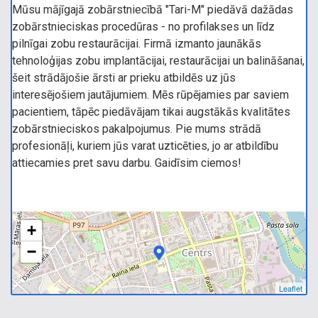
Mūsu mājīgajā zobārstniecībā "Tari-M" piedāvā dažādas
zobārstnieciskas procedūras - no profilakses un līdz
pilnīgai zobu restaurācijai. Firmā izmanto jaunākās
tehnoloģijas zobu implantācijai, restaurācijai un balināšanai,
šeit strādājošie ārsti ar prieku atbildēs uz jūs
interesējošiem jautājumiem. Mēs rūpējamies par saviem
pacientiem, tāpēc piedāvājam tikai augstākās kvalitātes
zobārstnieciskos pakalpojumus. Pie mums strādā
profesionāļi, kuriem jūs varat uzticēties, jo ar atbildību
attiecamies pret savu darbu. Gaidīsim ciemos!
+
−
Leaflet