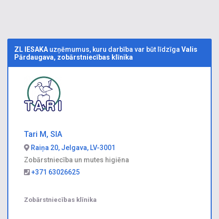
ZL IESAKA
uzņēmumus, kuru darbība var būt līdzīga
Valis
Pārdaugava, zobārstniecības klīnika
Tari M, SIA
Raiņa 20, Jelgava, LV-3001
Zobārstniecība un mutes higiēna
+371 63026625
Zobārstniecības klīnika