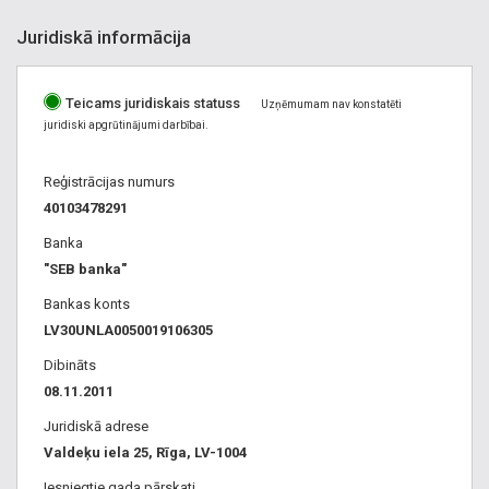
Juridiskā informācija
Teicams juridiskais statuss
Uzņēmumam nav konstatēti
juridiski apgrūtinājumi darbībai.
Reģistrācijas numurs
40103478291
Banka
"SEB banka"
Bankas konts
LV30UNLA0050019106305
Dibināts
08.11.2011
Juridiskā adrese
Valdeķu iela 25, Rīga, LV-1004
Iesniegtie gada pārskati