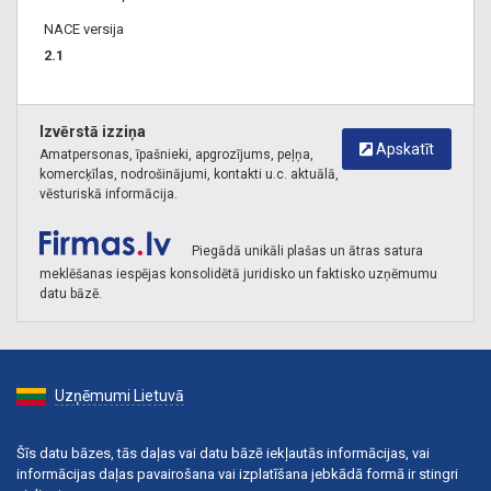
NACE versija
2.1
Izvērstā izziņa
Apskatīt
Amatpersonas, īpašnieki, apgrozījums, peļņa,
komercķīlas, nodrošinājumi, kontakti u.c. aktuālā,
vēsturiskā informācija.
Piegādā unikāli plašas un ātras satura
meklēšanas iespējas konsolidētā juridisko un faktisko uzņēmumu
datu bāzē.
Uzņēmumi Lietuvā
Šīs datu bāzes, tās daļas vai datu bāzē iekļautās informācijas, vai
informācijas daļas pavairošana vai izplatīšana jebkādā formā ir stingri