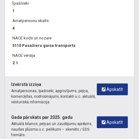
Īpašnieki
1
Amatpersonu skaits
4
NACE kods un nozare
5110 Pasažieru gaisa transports
NACE versija
2.1
Izvērstā izziņa
Apskatīt
Amatpersonas, īpašnieki, apgrozījums, peļņa,
komercķīlas, nodrošinājumi, kontakti u.c. aktuālā,
vēsturiskā informācija.
Gada pārskats par 2025. gadu
Apskatīt
Aktuālā bilance, peļņas un zaudējumu aprēķins,
naudas plūsma u.c. pielikumi – skenēts / EDS
formāts.