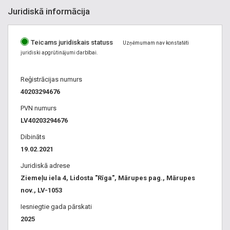
Juridiskā informācija
Teicams juridiskais statuss
Uzņēmumam nav konstatēti
juridiski apgrūtinājumi darbībai.
Reģistrācijas numurs
40203294676
PVN numurs
LV40203294676
Dibināts
19.02.2021
Juridiskā adrese
Ziemeļu iela 4, Lidosta "Rīga", Mārupes pag., Mārupes
nov., LV-1053
Iesniegtie gada pārskati
2025