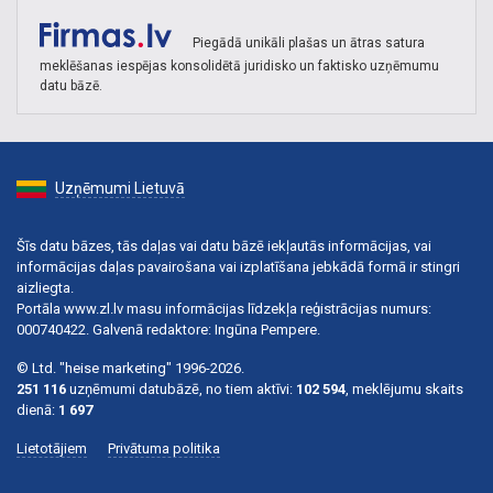
Piegādā unikāli plašas un ātras satura
meklēšanas iespējas konsolidētā juridisko un faktisko uzņēmumu
datu bāzē.
Uzņēmumi Lietuvā
Šīs datu bāzes, tās daļas vai datu bāzē iekļautās informācijas, vai
informācijas daļas pavairošana vai izplatīšana jebkādā formā ir stingri
aizliegta.
Portāla www.zl.lv masu informācijas līdzekļa reģistrācijas numurs:
000740422. Galvenā redaktore: Ingūna Pempere.
© Ltd. "heise marketing" 1996-2026.
251 116
uzņēmumi datubāzē, no tiem aktīvi:
102 594
, meklējumu skaits
dienā:
1 697
Lietotājiem
Privātuma politika