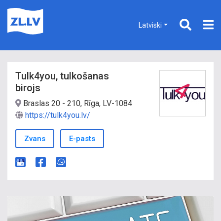
Latviski
Tulk4you, tulkošanas
birojs
Braslas 20 - 210, Rīga, LV-1084
https://tulk4you.lv/
Zvans
E-pasts