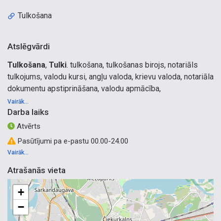
Tulkošana
Atslēgvārdi
Tulkošana
,
Tulki
. tulkošana, tulkošanas birojs, notariāls
tulkojums, valodu kursi, angļu valoda, krievu valoda, notariāla
dokumentu apstiprināšana, valodu apmācība,
dokumentācijas tulkošana, tehniskā tulkošana, juridiskā
Vairāk...
Darba laiks
tulkošana, mājas lapu saturs, personīgo dokumentu
tulkošana, steidzama tulkošana, ātra tulkošana, ekspress
Atvērts
tulkošana, valodu kursi Rīgā, notariāla dokumentu
Pasūtījumi pa e-pastu 00.00-24.00
apstiprināšana, valodu kursi privātpersonām, valodu kursi
Vairāk...
uzņēmumiem
Tulkošana Purvciems
,
Tulki Purvciems
Atrašanās vieta
+
−