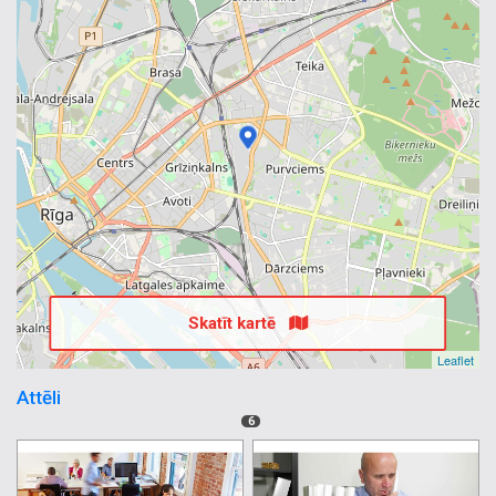
Skatīt kartē
Leaflet
Attēli
6