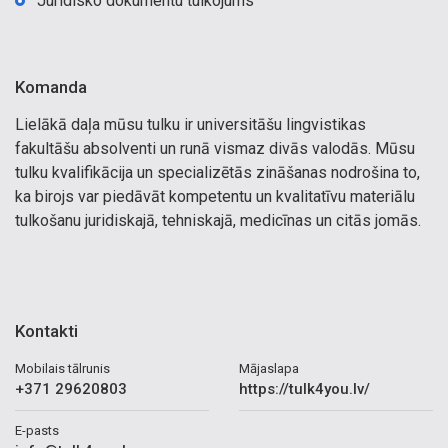
Juridisko dokumentu tulkojums
Komanda
Lielākā daļa mūsu tulku ir universitāšu lingvistikas
fakultāšu absolventi un runā vismaz divās valodās. Mūsu
tulku kvalifikācija un specializētās zināšanas nodrošina to,
ka birojs var piedāvāt kompetentu un kvalitatīvu materiālu
tulkošanu juridiskajā, tehniskajā, medicīnas un citās jomās.
Kontakti
Mobilais tālrunis
Mājaslapa
+371 29620803
https://tulk4you.lv/
E-pasts