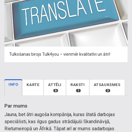
Tulkošanas birojs Tulk4you – vienmēr kvalitatīvi un ātri!
INFO
KARTE
ATTĒLI
RAKSTI
ATSAUKSMES
6
1
3
Par mums
Jauna, bet ātri augoša kompānija, kuras štatā darbojas
speciālisti, kas ilgus gadus strādājuši Skandināvijā,
Rietumeiropā un Āfrikā. Tāpat arī ar mums sadarbojas