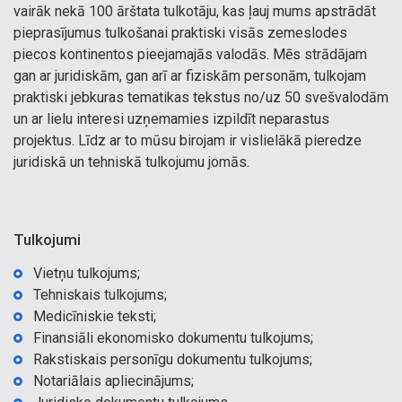
vairāk nekā 100 ārštata tulkotāju, kas ļauj mums apstrādāt
pieprasījumus tulkošanai praktiski visās zemeslodes
piecos kontinentos pieejamajās valodās. Mēs strādājam
gan ar juridiskām, gan arī ar fiziskām personām, tulkojam
praktiski jebkuras tematikas tekstus no/uz 50 svešvalodām
un ar lielu interesi uzņemamies izpildīt neparastus
projektus. Līdz ar to mūsu birojam ir vislielākā pieredze
juridiskā un tehniskā tulkojumu jomās.
Tulkojumi
Vietņu tulkojums;
Tehniskais tulkojums;
Medicīniskie teksti;
Finansiāli ekonomisko dokumentu tulkojums;
Rakstiskais personīgu dokumentu tulkojums;
Notariālais apliecinājums;