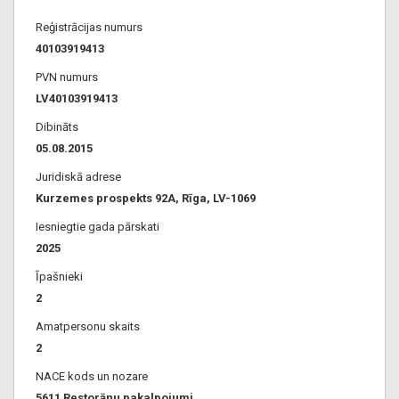
Reģistrācijas numurs
40103919413
PVN numurs
LV40103919413
Dibināts
05.08.2015
Juridiskā adrese
Kurzemes prospekts 92A, Rīga, LV-1069
Iesniegtie gada pārskati
2025
Īpašnieki
2
Amatpersonu skaits
2
NACE kods un nozare
5611 Restorānu pakalpojumi