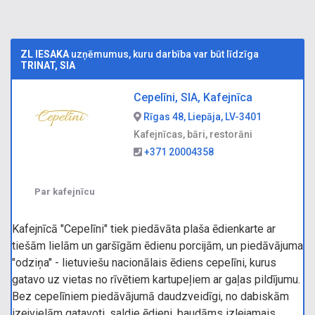
ZL IESAKA
uzņēmumus, kuru darbība var būt līdzīga
TRINAT, SIA
Cepelīni, SIA, Kafejnīca
Rīgas 48, Liepāja, LV-3401
Kafejnīcas, bāri, restorāni
+371 20004358
Par kafejnīcu
Kafejnīcā "Cepelīni" tiek piedāvāta plaša ēdienkarte ar
tiešām lielām un garšīgām ēdienu porcijām, un piedāvājuma
"odziņa" - lietuviešu nacionālais ēdiens cepelīni, kurus
gatavo uz vietas no rīvētiem kartupeļiem ar gaļas pildījumu.
Bez cepelīniem piedāvājumā daudzveidīgi, no dabiskām
izejvielām gatavoti, saldie ēdieni, baudāms izlejamais