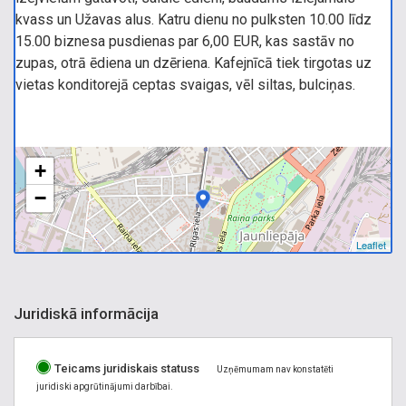
kvass un Užavas alus. Katru dienu no pulksten 10.00 līdz
15.00 biznesa pusdienas par 6,00 EUR, kas sastāv no
zupas, otrā ēdiena un dzēriena. Kafejnīcā tiek tirgotas uz
vietas konditorejā ceptas svaigas, vēl siltas, bulciņas.
+
−
Leaflet
Juridiskā informācija
Teicams juridiskais statuss
Uzņēmumam nav konstatēti
juridiski apgrūtinājumi darbībai.