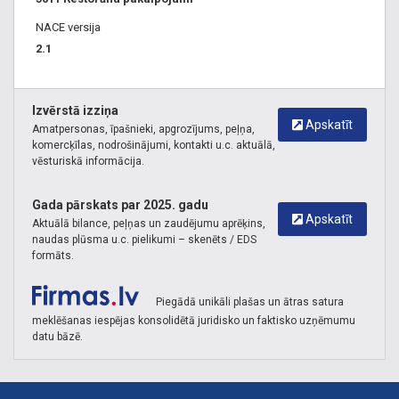
NACE versija
2.1
Izvērstā izziņa
Apskatīt
Amatpersonas, īpašnieki, apgrozījums, peļņa,
komercķīlas, nodrošinājumi, kontakti u.c. aktuālā,
vēsturiskā informācija.
Gada pārskats par 2025. gadu
Apskatīt
Aktuālā bilance, peļņas un zaudējumu aprēķins,
naudas plūsma u.c. pielikumi – skenēts / EDS
formāts.
Piegādā unikāli plašas un ātras satura
meklēšanas iespējas konsolidētā juridisko un faktisko uzņēmumu
datu bāzē.