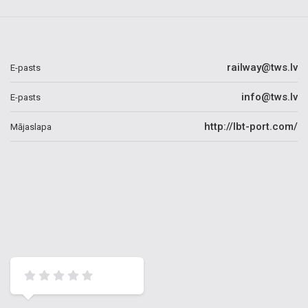
railway@tws.lv
E-pasts
info@tws.lv
E-pasts
http://lbt-port.com/
Mājaslapa