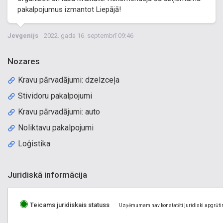
pakalpojumus izmantot Liepājā!
Jevgenijs
2022. gada 16. septembrī 09:46
Nozares
Kravu pārvadājumi: dzelzceļa
Stividoru pakalpojumi
Kravu pārvadājumi: auto
Noliktavu pakalpojumi
Loģistika
Juridiskā informācija
Teicams juridiskais statuss
Uzņēmumam nav konstatēti juridiski apgrūti