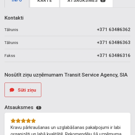
INFO
KARTE
ATSAUKSMES
1
Kontakti
+371 63486362
Tālrunis
+371 63486363
Tālrunis
+371 63486316
Fakss
Nosūtīt ziņu uzņēmumam Transit Service Agency, SIA
Sūti ziņu
Atsauksmes
1
Kravu pārkraušanas un uzglabāšanas pakalpojumi ir labi
organizēti un labā kvalitātē. Rekomendēju šā uzņēmuma