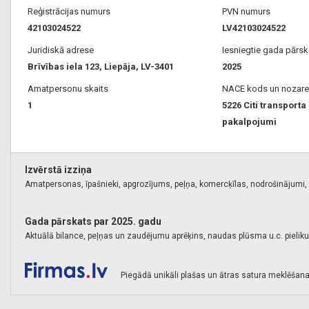
Reģistrācijas numurs
PVN numurs
42103024522
LV42103024522
Juridiskā adrese
Iesniegtie gada pārsk
Brīvības iela 123, Liepāja, LV-3401
2025
Amatpersonu skaits
NACE kods un nozare
1
5226 Citi transporta
pakalpojumi
Izvērstā izziņa
Amatpersonas, īpašnieki, apgrozījums, peļņa, komercķīlas, nodrošinājumi, k
Gada pārskats par 2025. gadu
Aktuālā bilance, peļņas un zaudējumu aprēķins, naudas plūsma u.c. pielik
Piegādā unikāli plašas un ātras satura meklēšana