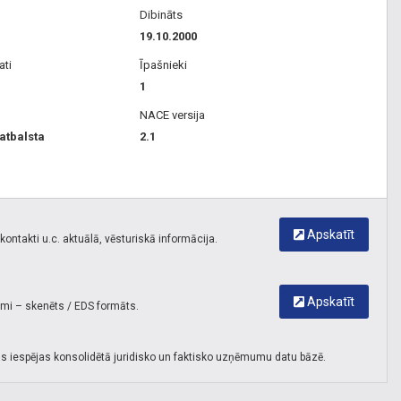
Dibināts
19.10.2000
ati
Īpašnieki
1
NACE versija
 atbalsta
2.1
Apskatīt
ontakti u.c. aktuālā, vēsturiskā informācija.
Apskatīt
umi – skenēts / EDS formāts.
s iespējas konsolidētā juridisko un faktisko uzņēmumu datu bāzē.