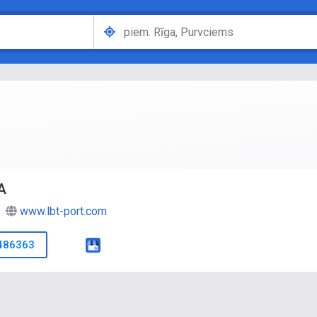
A
www.lbt-port.com
486363