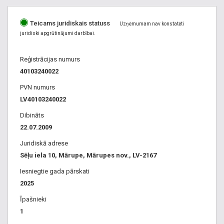
Teicams juridiskais statuss
Uzņēmumam nav konstatēti
juridiski apgrūtinājumi darbībai.
Reģistrācijas numurs
40103240022
PVN numurs
LV40103240022
Dibināts
22.07.2009
Juridiskā adrese
Sēļu iela 10, Mārupe, Mārupes nov., LV-2167
Iesniegtie gada pārskati
2025
Īpašnieki
1