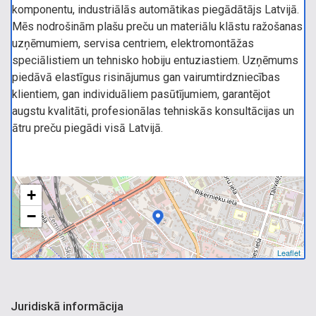
komponentu, industriālās automātikas piegādātājs Latvijā.
Mēs nodrošinām plašu preču un materiālu klāstu ražošanas
uzņēmumiem, servisa centriem, elektromontāžas
speciālistiem un tehnisko hobiju entuziastiem. Uzņēmums
piedāvā elastīgus risinājumus gan vairumtirdzniecības
klientiem, gan individuāliem pasūtījumiem, garantējot
augstu kvalitāti, profesionālas tehniskās konsultācijas un
ātru preču piegādi visā Latvijā.
+
−
Leaflet
Juridiskā informācija