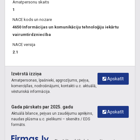
Amatpersonu skaits
1
NACE kods un nozare
4650 Informācijas un komunikāciju tehnoloģiju iekārtu
vairumtirdzniecība
NACE versija
2.1
Izvērstā izziņa
Apskatīt
Amatpersonas, īpašnieki, apgrozījums, peļņa,
komercķīlas, nodrošinājumi, kontakti u.c. aktuālā,
vēsturiskā informācija.
Gada pārskats par 2025. gadu
Apskatīt
Aktuālā bilance, peļņas un zaudējumu aprēķins,
naudas plūsma u.c. pielikumi – skenēts / EDS
formāts.