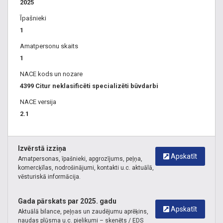
2025
Īpašnieki
1
Amatpersonu skaits
1
NACE kods un nozare
4399 Citur neklasificēti specializēti būvdarbi
NACE versija
2.1
Izvērstā izziņa
Apskatīt
Amatpersonas, īpašnieki, apgrozījums, peļņa,
komercķīlas, nodrošinājumi, kontakti u.c. aktuālā,
vēsturiskā informācija.
Gada pārskats par 2025. gadu
Apskatīt
Aktuālā bilance, peļņas un zaudējumu aprēķins,
naudas plūsma u.c. pielikumi – skenēts / EDS