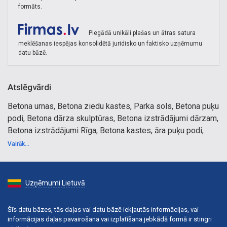
formāts.
Piegādā unikāli plašas un ātras satura
meklēšanas iespējas konsolidētā juridisko un faktisko uzņēmumu
datu bāzē.
Atslēgvārdi
Betona urnas, Betona ziedu kastes, Parka sols, Betona puķu
podi, Betona dārza skulptūras, Betona izstrādājumi dārzam,
Betona izstrādājumi Rīga, Betona kastes, āra puķu podi,
Betona izstrādājumi dārzam, Latvijā ražots
Vairāk...
Uzņēmumi Lietuvā
Šīs datu bāzes, tās daļas vai datu bāzē iekļautās informācijas, vai
informācijas daļas pavairošana vai izplatīšana jebkādā formā ir stingri