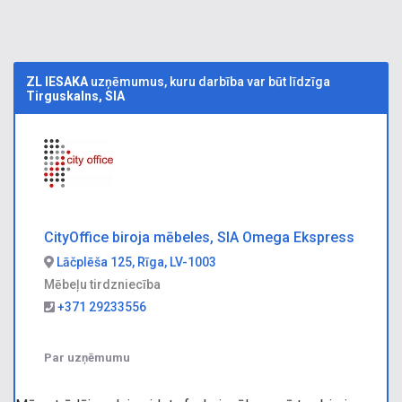
ZL IESAKA
uzņēmumus, kuru darbība var būt līdzīga
Tirguskalns, SIA
CityOffice biroja mēbeles, SIA Omega Ekspress
Lāčplēša 125, Rīga, LV-1003
Mēbeļu tirdzniecība
+371 29233556
Par uzņēmumu