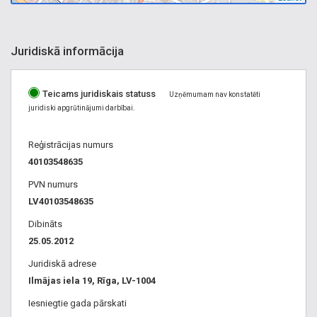
Juridiskā informācija
Teicams juridiskais statuss
Uzņēmumam nav konstatēti
juridiski apgrūtinājumi darbībai.
Reģistrācijas numurs
40103548635
PVN numurs
LV40103548635
Dibināts
25.05.2012
Juridiskā adrese
Ilmājas iela 19, Rīga, LV-1004
Iesniegtie gada pārskati