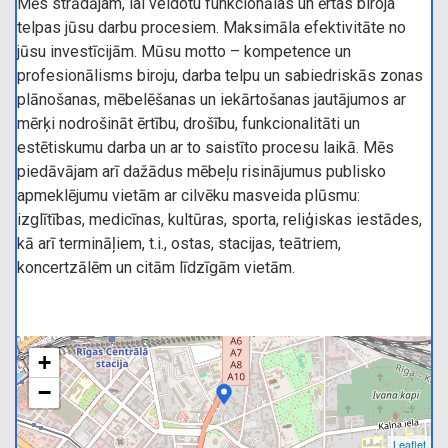
Mēs strādājam, lai veidotu funkcionālas un ērtas biroja
telpas jūsu darbu procesiem. Maksimāla efektivitāte no
jūsu investīcijām. Mūsu motto – kompetence un
profesionālisms biroju, darba telpu un sabiedriskās zonas
plānošanas, mēbelēšanas un iekārtošanas jautājumos ar
mērķi nodrošināt ērtību, drošību, funkcionalitāti un
estētiskumu darba un ar to saistīto procesu laikā. Mēs
piedāvājam arī dažādus mēbeļu risinājumus publisko
apmeklējumu vietām ar cilvēku masveida plūsmu:
izglītības, medicīnas, kultūras, sporta, reliģiskas iestādes,
kā arī termināļiem, t.i., ostas, stacijas, teātriem,
koncertzālēm un citām līdzīgām vietām.
+
−
Leaflet