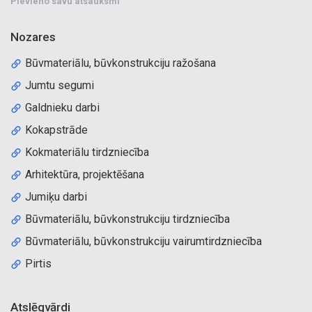
Pievieno savu atsauksmi
Nozares
Būvmateriālu, būvkonstrukciju ražošana
Jumtu segumi
Galdnieku darbi
Kokapstrāde
Kokmateriālu tirdzniecība
Arhitektūra, projektēšana
Jumiķu darbi
Būvmateriālu, būvkonstrukciju tirdzniecība
Būvmateriālu, būvkonstrukciju vairumtirdzniecība
Pirtis
Atslēgvārdi