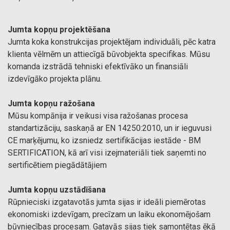
Jumta kopņu projektēšana
Jumta koka konstrukcijas projektējam individuāli, pēc katra
klienta vēlmēm un attiecīgā būvobjekta specifikas. Mūsu
komanda izstrādā tehniski efektīvāko un finansiāli
izdevīgāko projekta plānu.
Jumta kopņu ražošana
Mūsu kompānija ir veikusi visa ražošanas procesa
standartizāciju, saskaņā ar EN 14250:2010, un ir ieguvusi
CE marķējumu, ko izsniedz sertifikācijas iestāde - BM
SERTIFICATION, kā arī visi izejmateriāli tiek saņemti no
sertificētiem piegādātājiem
Jumta kopņu uzstādīšana
Rūpnieciski izgatavotās jumta sijas ir ideāli piemērotas
ekonomiski izdevīgam, precīzam un laiku ekonomējošam
būvniecības procesam. Gatavās sijas tiek samontētas ēkā