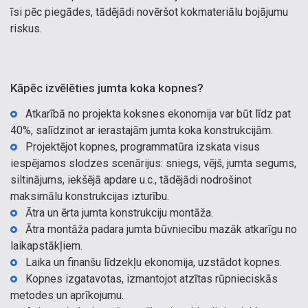
īsi pēc piegādes, tādējādi novēršot kokmateriālu bojājumu
riskus.
Kāpēc izvēlēties jumta koka kopnes?
Atkarībā no projekta koksnes ekonomija var būt līdz pat
40%, salīdzinot ar ierastajām jumta koka konstrukcijām.
Projektējot kopnes, programmatūra izskata visus
iespējamos slodzes scenārijus: sniegs, vējš, jumta segums,
siltinājums, iekšējā apdare u.c., tādējādi nodrošinot
maksimālu konstrukcijas izturību.
Ātra un ērta jumta konstrukciju montāža.
Ātra montāža padara jumta būvniecību mazāk atkarīgu no
laikapstākļiem.
Laika un finanšu līdzekļu ekonomija, uzstādot kopnes.
Kopnes izgatavotas, izmantojot atzītas rūpnieciskās
metodes un aprīkojumu.