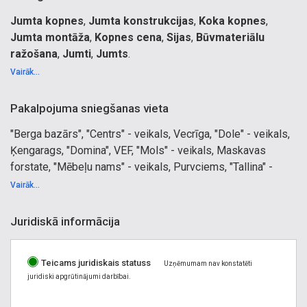
Jumta kopnes
,
Jumta konstrukcijas
,
Koka kopnes
,
Jumta montāža
,
Kopnes cena
,
Sijas
,
Būvmateriālu
ražošana
,
Jumti
,
Jumts
.
Kokapstrādes uzņēmums Latvijā. Jumta koka kopņu
Vairāk...
ražošana, projektēšana, uzstādīšana. Koka vasarnīcas,
garāžas, nojumes, pirtis. Sijas. Būvmateriālu, koka
Pakalpojuma sniegšanas vieta
būvkonstrukciju ražotājs. Galdnieku darbi. Jumta
"Berga bazārs", "Centrs" - veikals, Vecrīga, "Dole" - veikals,
konstrukcijas uzstādīšana. Jumtu montāžas darbi. Jumtu
Ķengarags, "Domina", VEF, "Mols" - veikals, Maskavas
uzstādīšana, izgatavošana Rīga.
forstate, "Mēbeļu nams" - veikals, Purvciems, "Tallina" -
veikals, Jugla, "Teātra pasāža", Vecrīga,Centrs, "Upīša
Vairāk...
pasāža", Ainaži, Aizkraukle, Aizpute, Aknīste, Alfa, Šmerlis,
Aloja, Alūksne, Ape, Aplokciems, Asari, Asari, Valteri,
Juridiskā informācija
Atgāzene, Šosciems, Auce, Balasta dambis, Baldone,
Baloži, Balvi, Basteja pasāža, Vecrīga, Bauska, Beberbeķi,
Teicams juridiskais statuss
Berģi, Berģuciems, Juglas parks, Bišumuiža, Katlakalns,
Uzņēmumam nav konstatēti
juridiski apgrūtinājumi darbībai.
Bolderāja, Brasa, Brekši, Brocēni, Bukulti, Bulduri, Centrs,
Centrs, Centrs, Centrs, Cesvaine, Cēsis, Dagda,