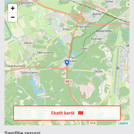
+
−
Skatīt kartē
Leaflet
Saistītie resursi