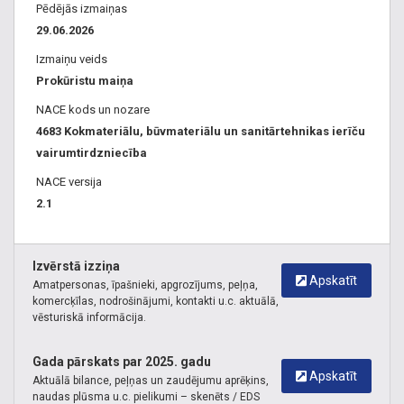
Pēdējās izmaiņas
29.06.2026
Izmaiņu veids
Prokūristu maiņa
NACE kods un nozare
4683 Kokmateriālu, būvmateriālu un sanitārtehnikas ierīču
vairumtirdzniecība
NACE versija
2.1
Izvērstā izziņa
Apskatīt
Amatpersonas, īpašnieki, apgrozījums, peļņa,
komercķīlas, nodrošinājumi, kontakti u.c. aktuālā,
vēsturiskā informācija.
Gada pārskats par 2025. gadu
Apskatīt
Aktuālā bilance, peļņas un zaudējumu aprēķins,
naudas plūsma u.c. pielikumi – skenēts / EDS