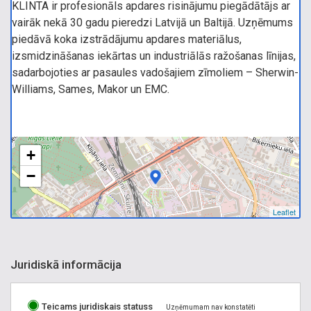
KLINTA ir profesionāls apdares risinājumu piegādātājs ar
vairāk nekā 30 gadu pieredzi Latvijā un Baltijā. Uzņēmums
piedāvā koka izstrādājumu apdares materiālus,
izsmidzināšanas iekārtas un industriālās ražošanas līnijas,
sadarbojoties ar pasaules vadošajiem zīmoliem – Sherwin-
Williams, Sames, Makor un EMC.
+
−
Leaflet
Juridiskā informācija
Teicams juridiskais statuss
Uzņēmumam nav konstatēti