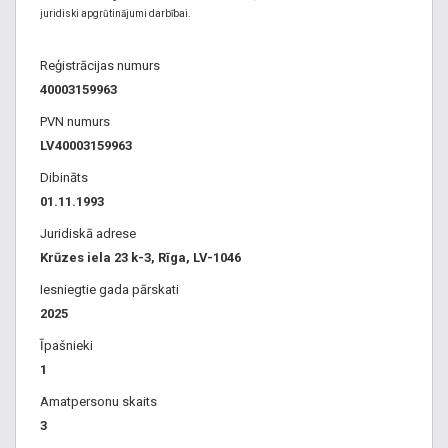
juridiski apgrūtinājumi darbībai.
Reģistrācijas numurs
40003159963
PVN numurs
LV40003159963
Dibināts
01.11.1993
Juridiskā adrese
Krūzes iela 23 k-3, Rīga, LV-1046
Iesniegtie gada pārskati
2025
Īpašnieki
1
Amatpersonu skaits
3