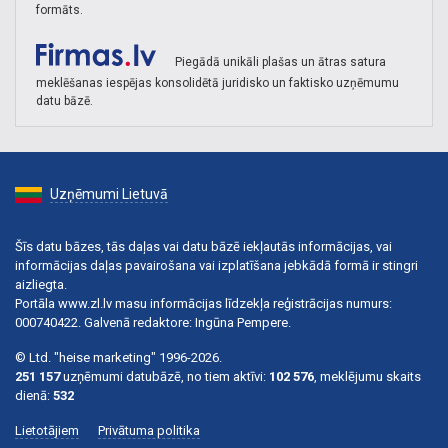
formāts.
Piegādā unikāli plašas un ātras satura
meklēšanas iespējas konsolidētā juridisko un faktisko uzņēmumu
datu bāzē.
Uzņēmumi Lietuvā
Šīs datu bāzes, tās daļas vai datu bāzē iekļautās informācijas, vai
informācijas daļas pavairošana vai izplatīšana jebkādā formā ir stingri
aizliegta.
Portāla www.zl.lv masu informācijas līdzekļa reģistrācijas numurs:
000740422. Galvenā redaktore: Ingūna Pempere.
© Ltd. "heise marketing" 1996-2026.
251 157
uzņēmumi datubāzē, no tiem aktīvi:
102 576
, meklējumu skaits
dienā:
532
Lietotājiem
Privātuma politika