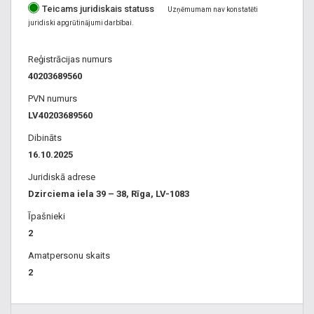
Teicams juridiskais statuss
Uzņēmumam nav konstatēti
juridiski apgrūtinājumi darbībai.
Reģistrācijas numurs
40203689560
PVN numurs
LV40203689560
Dibināts
16.10.2025
Juridiskā adrese
Dzirciema iela 39 – 38, Rīga, LV-1083
Īpašnieki
2
Amatpersonu skaits
2