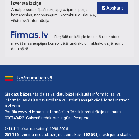
Izvērstā izziņa
Apskatīt
Amatpersonas, īpašnieki, apgrozījums, peļņa,
komercķīlas, nodrošinājumi, kontakti u.c. aktuālā,
vēsturiskā informācija.
Piegādā unikāli plašas un ātras satura
meklēšanas iespējas konsolidētā juridisko un faktisko uzņēmumu
datu bāzē.
Uzņēmumi Lietuvā
Šīs datu bāzes, tās daļas vai datu bāzē iekļautās informācijas, vai
informācijas daļas pavairošana vai izplatīšana jebkādā formā ir stingri
aizliegta.
Portāla www.zl.lv masu informācijas līdzekļa reģistrācijas numurs:
000740422. Galvenā redaktore: Ingūna Pempere.
© Ltd. "heise marketing" 1996-2026.
251 116
uzņēmumi datubāzē, no tiem aktīvi:
102 594
, meklējumu skaits