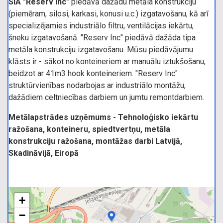
SIA "Reserv Inc"
piedāvā dažādu metāla konstrukciju
(piemēram, silosi, karkasi, konusi u.c.) izgatavošanu, kā arī
specializējamies industriālo filtru, ventilācijas iekārtu,
šneku izgatavošanā. "Reserv Inc" piedāvā dažāda tipa
metāla konstrukciju izgatavošanu. Mūsu piedāvājumu
klāsts ir - sākot no konteineriem ar manuālu iztukšošanu,
beidzot ar 41m3 hook konteineriem. "Reserv Inc"
struktūrvienības nodarbojas ar industriālo montāžu,
dažādiem celtniecības darbiem un jumtu remontdarbiem.
Metālapstrādes uzņēmums - Tehnoloģisko iekārtu
ražošana, konteineru, spiedtvertņu, metāla
konstrukciju ražošana, montāžas darbi Latvijā,
Skadināvijā, Eiropā
+
−