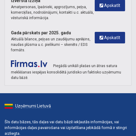
Izvērstā izziņa
Apskatīt
Amatpersonas, īpašnieki, apgrozījums, peļņa,
komercķīlas, nodrošinājumi, kontakti u.c. aktuālā,
vēsturiskā informācija.
Gada pārskats par 2025. gadu
Apskatīt
Aktuālā bilance, peļņas un zaudējumu aprēķins,
naudas plūsma u.c. pielikumi – skenēts / EDS
formāts.
Piegādā unikāli plašas un ātras satura
meklēšanas iespējas konsolidētā juridisko un faktisko uzņēmumu
datu bāzē.
Uzņēmumi Lietuvā
Šīs datu bāzes, tās daļas vai datu bāzē iekļautās informācijas, vai
informācijas daļas pavairošana vai izplatīšana jebkādā formā ir stingri
aizliegta.