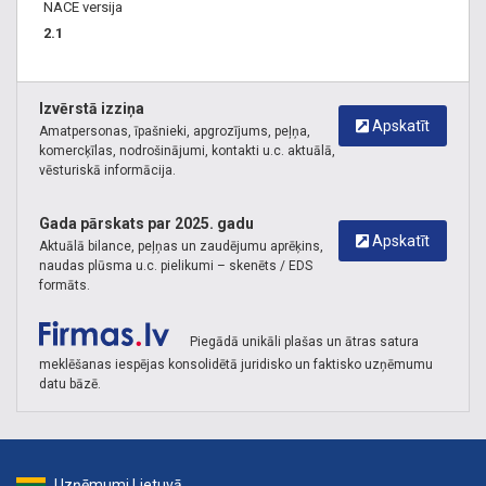
NACE versija
2.1
Izvērstā izziņa
Apskatīt
Amatpersonas, īpašnieki, apgrozījums, peļņa,
komercķīlas, nodrošinājumi, kontakti u.c. aktuālā,
vēsturiskā informācija.
Gada pārskats par 2025. gadu
Apskatīt
Aktuālā bilance, peļņas un zaudējumu aprēķins,
naudas plūsma u.c. pielikumi – skenēts / EDS
formāts.
Piegādā unikāli plašas un ātras satura
meklēšanas iespējas konsolidētā juridisko un faktisko uzņēmumu
datu bāzē.
Uzņēmumi Lietuvā