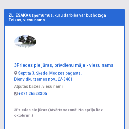
ZL IESAKA
uzņēmumus, kuru darbība var būt līdzīga
Teikas, viesu nams
3Priedes pie jūras, brīvdienu māja - viesu nams
Septītā 3, Šķēde, Medzes pagasts,
Dienvidkurzemes nov., LV-3461
Atpūtas bāzes, viesu nami
+371 26523305
3Priedes pie jūras (Atvērts sezonā! No aprīļa līdz
oktobrim.)