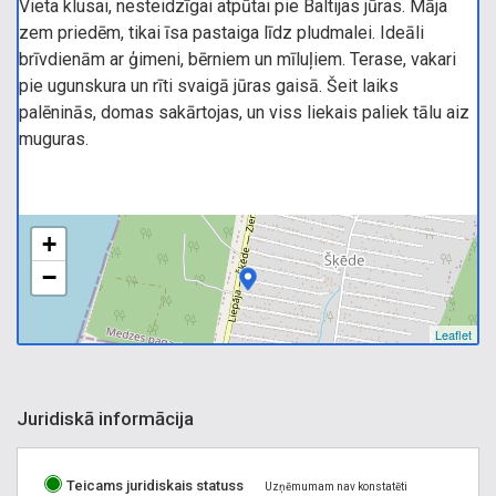
Vieta klusai, nesteidzīgai atpūtai pie Baltijas jūras. Māja
zem priedēm, tikai īsa pastaiga līdz pludmalei. Ideāli
brīvdienām ar ģimeni, bērniem un mīluļiem. Terase, vakari
pie ugunskura un rīti svaigā jūras gaisā. Šeit laiks
palēninās, domas sakārtojas, un viss liekais paliek tālu aiz
muguras.
+
−
Leaflet
Juridiskā informācija
Teicams juridiskais statuss
Uzņēmumam nav konstatēti