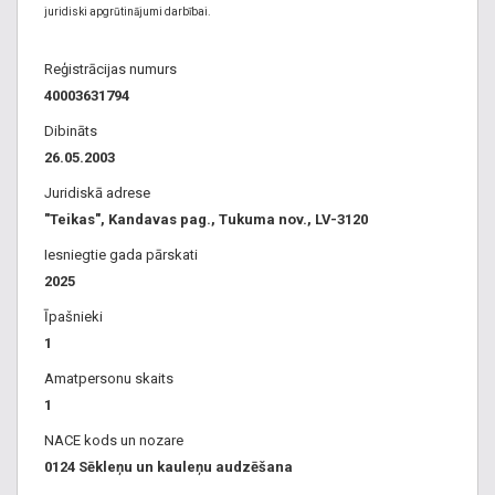
juridiski apgrūtinājumi darbībai.
Reģistrācijas numurs
40003631794
Dibināts
26.05.2003
Juridiskā adrese
"Teikas", Kandavas pag., Tukuma nov., LV-3120
Iesniegtie gada pārskati
2025
Īpašnieki
1
Amatpersonu skaits
1
NACE kods un nozare
0124 Sēkleņu un kauleņu audzēšana