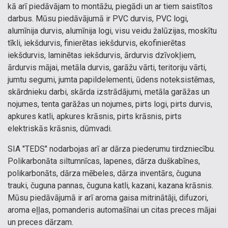
kā arī piedāvājam to montāžu, piegādi un ar tiem saistītos
darbus. Mūsu piedāvājumā ir PVC durvis, PVC logi,
alumīnija durvis, alumīnija logi, visu veidu žalūzijas, moskītu
tīkli, iekšdurvis, finierētas iekšdurvis, ekofinierētas
iekšdurvis, laminētas iekšdurvis, ārdurvis dzīvokļiem,
ārdurvis mājai, metāla durvis, garāžu vārti, teritoriju vārti,
jumtu segumi, jumta papildelementi, ūdens noteksistēmas,
skārdnieku darbi, skārda izstrādājumi, metāla garāžas un
nojumes, tenta garāžas un nojumes, pirts logi, pirts durvis,
apkures katli, apkures krāsnis, pirts krāsnis, pirts
elektriskās krāsnis, dūmvadi.
SIA "TEDS" nodarbojas arī ar dārza piederumu tirdzniecību.
Polikarbonāta siltumnīcas, lapenes, dārza duškabīnes,
polikarbonāts, dārza mēbeles, dārza inventārs, čuguna
trauki, čuguna pannas, čuguna katli, kazani, kazana krāsnis.
Mūsu piedāvājumā ir arī aroma gaisa mitrinātāji, difuzori,
aroma eļļas, pomanderis automašīnai un citas preces mājai
un preces dārzam.