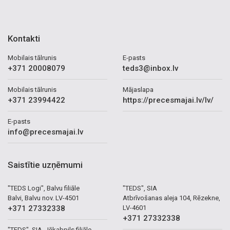
Kontakti
Mobilais tālrunis
E-pasts
+371 20008079
teds3@inbox.lv
Mobilais tālrunis
Mājaslapa
+371 23994422
https://precesmajai.lv/lv/
E-pasts
info@precesmajai.lv
Saistītie uzņēmumi
"TEDS Logi", Balvu filiāle
"TEDS", SIA
Balvi, Balvu nov. LV-4501
Atbrīvošanas aleja 104, Rēzekne,
+371 27332338
LV-4601
+371 27332338
"TEDS", SIA, Jēkabpils filiāle