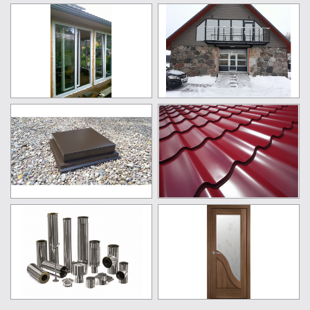
metālizstrādājumi Jēkabpils, metālizstrādājumi Aizkraukle,
metālizstrādājumi Pļaviņas, riepas, auto riepas, atjaunotas
auto riepas, atjaunotas vasaras riepas, atjaunotas ziemas
riepas, jaunas riepas, jaunas ziemas riepas, jaunas vasaras
riepas, kravas riepas, piekabes ass riepas, velkošās ass
riepas