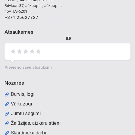
Brīvības 37, Jēkabpils, Jēkabpils
nov., LV-5201
+371 25627727
Atsauksmes
1
Pievieno savu atsauksmi
Nozares
Durvis, logi
Vārti, žogi
Jumtu segumi
Žalūzijas, aizkaru stieņi
Skārdnieku darbi