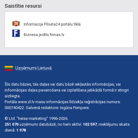
Saistītie resursi
Informācija Pilseta24 portālu tīklā
Biznesa profils firmas.lv
Uzņēmumi Lietuvā
Šīs datu bāzes, tās daļas vai datu bāzē iekļautās informācijas, vai
informācijas daļas pavairošana vai izplatīšana jebkādā formā ir stingri
aizliegta.
Portāla www.zl.lv masu informācijas līdzekļa reģistrācijas numurs:
000740422. Galvenā redaktore: Ingūna Pempere.
© Ltd. "heise marketing" 1996-2026.
251 070
uzņēmumi datubāzē, no tiem aktīvi:
102 597
, meklējumu skaits
dienā:
1 978