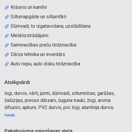
Krāsnis un kamīni
Siltumapgāde un siltumtīkli
Dūmvadi, to izgatavošana, uzstādīšana
Metālizstrādājumi
Saimniecības preču tirdzniecība
Dārza tehnika un inventārs
Auto riepu, auto disku tirdzniecība
Atslēgvārdi
logi, durvis, vārti, jumti, dūmvadi, siltumnīcas, garāžas,
žalūzijas, preces dārzam, čuguna trauki, žogi, aroma
difuzori, apkure, PVC durvis, pvc logi, alumīnija durvis,
alumīnija logi, visu veidu žalūzijas, moskītu tīkli, iekšdurvis,
Vairāk...
finierētas iekšdurvis, ekofinieretas iekšdurvis, laminētas
iekšdurvis, ārdurvis dzīvokliem, ārdurvis mājai, metāla
Pakalpojuma sniegšanas vieta