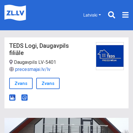
Latviski
TEDS Logi, Daugavpils
filiāle
Daugavpils LV-5401
precesmajai.lv/lv
Zvans
Zvans