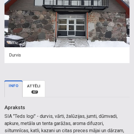
Durvis
INFO
ATTĒLI
47
Apraksts
SIA "Teds logi" - durvis, vārti, žalūzijas, jumti, dūmvadi,
apkure, metāla un tenta garāžas, aroma difuzori,
siltumnīcas, katli, kazani un citas preces mājai un dārzam,