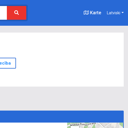
Karte
Latviski
iecība