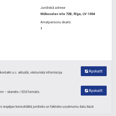
Juridiskā adrese
Mūkusalas iela 72B, Rīga, LV-1004
Amatpersonu skaits
1
Apskatīt
ontakti u.c. aktuālā, vēsturiskā informācija.
Apskatīt
umi – skenēts / EDS formāts.
s iespējas konsolidētā juridisko un faktisko uzņēmumu datu bāzē.