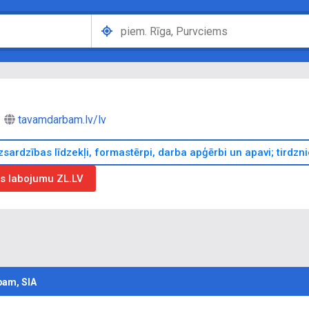
tavamdarbam.lv/lv
zsardzības līdzekļi, formastērpi, darba apģērbi un apavi; tirdzn
as labojumu ZL.LV
am, SIA