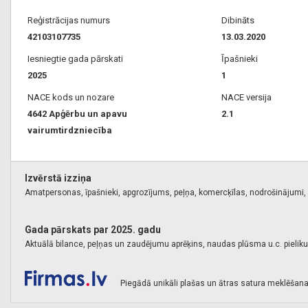
Reģistrācijas numurs
Dibināts
42103107735
13.03.2020
Iesniegtie gada pārskati
Īpašnieki
2025
1
NACE kods un nozare
NACE versija
4642 Apģērbu un apavu
2.1
vairumtirdzniecība
Izvērstā izziņa
Amatpersonas, īpašnieki, apgrozījums, peļņa, komercķīlas, nodrošinājumi, k
Gada pārskats par 2025. gadu
Aktuālā bilance, peļņas un zaudējumu aprēķins, naudas plūsma u.c. pielik
Piegādā unikāli plašas un ātras satura meklēšana