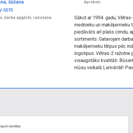
ana, šūšana
Apraksts
LV-5070
Sākot ar 1994. gadu, Vētras-
pi, darba apģērbi; ražošana
mednieku un makšķernieku tē
piedāvāts arī plašs cimdu, a
sortiments. Gatavojam darb
makšķernieku tērpus pēc indi
logotipus. Vētras-2 ražotne 
visaugstāko kvalitāti. Būsiet
mūsu veikalā Lielvārdē! Pi
nājumi darbībai.