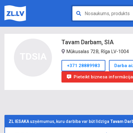
Tavam Darbam, SIA
Mūkusalas 72B, Rīga LV-1004
TDSIA
+371 28889983
Darba ai
Pieteikt biznesa informācij
ZL IESAKA
uzņēmumus, kuru darbība var būt līdzīga
Tavam Darb