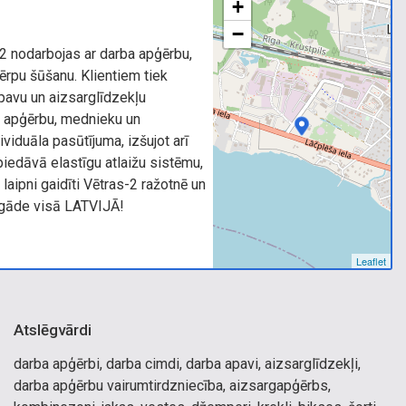
+
−
2 nodarbojas ar darba apģērbu,
rpu šūšanu. Klientiem tiek
pavu un aizsarglīdzekļu
a apģērbu, mednieku un
viduāla pasūtījuma, izšujot arī
piedāvā elastīgu atlaižu sistēmu,
 laipni gaidīti Vētras-2 ražotnē un
egāde visā LATVIJĀ!
Leaflet
Atslēgvārdi
darba apģērbi, darba cimdi, darba apavi, aizsarglīdzekļi,
darba apģērbu vairumtirdzniecība, aizsargapģērbs,