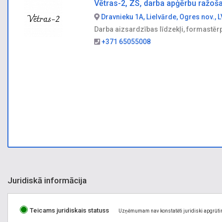
Vētras-2, ZS, darba apģērbu ražoš
Dravnieku 1A, Lielvārde, Ogres nov., 
Darba aizsardzības līdzekļi, formastēr
+371 65055008
Juridiskā informācija
Teicams juridiskais statuss
Uzņēmumam nav konstatēti juridiski apgrūti