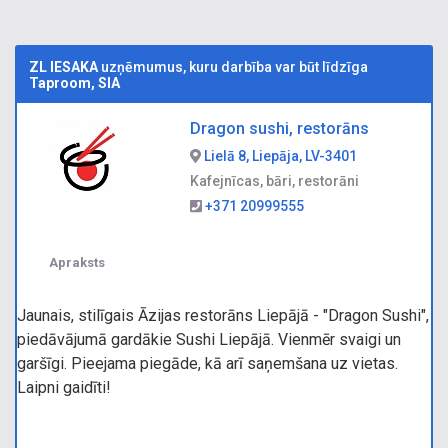
ZL IESAKA
uzņēmumus, kuru darbība var būt līdzīga
Taproom, SIA
Dragon sushi, restorāns
Lielā 8, Liepāja, LV-3401
Kafejnīcas, bāri, restorāni
+371 20999555
Apraksts
Jaunais, stilīgais Āzijas restorāns Liepājā - "Dragon Sushi",
piedāvājumā gardākie Sushi Liepājā. Vienmēr svaigi un
garšīgi. Pieejama piegāde, kā arī saņemšana uz vietas.
Laipni gaidīti!