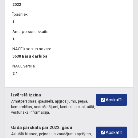
2022
Īpašnieki
1
Amatpersonu skaits
1
NACE kods un nozare
5630 Bāru darbība
NACE versija
2.1
Izvērstā izziņa
Apskatīt
Amatpersonas, īpašnieki, apgrozījums, peļņa,
komercķīlas, nodrošinājumi, kontakti u.c. aktuālā,
vēsturiskā informācija.
Gada pārskats par 2022. gadu
Apskatīt
Aktuālā bilance, peļņas un zaudējumu aprēķins,