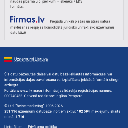
naudas plūsma u.c. pielikumi – skenēts / EDS
formāts.
Piegādā unikāli plašas un ātras satura
meklēšanas iespējas konsolidētā juridisko un faktisko uzņēmumu
datu bāzē.
Uzņēmumi Lietuvā
Šīs datu bāzes, tās daļas vai datu bāzē iekļautās informācijas, vai
informācijas daļas pavairošana vai izplatīšana jebkādā formā ir stingri
aizliegta.
Portāla www.zl.lv masu informācijas līdzekļa reģistrācijas numurs:
000740422. Galvenā redaktore: Ingūna Pempere.
© Ltd. "heise marketing" 1996-2026.
251 116
uzņēmumi datubāzē, no tiem aktīvi:
102 594
, meklējumu skaits
dienā:
1 716
Lietotājiem
Privātuma politika