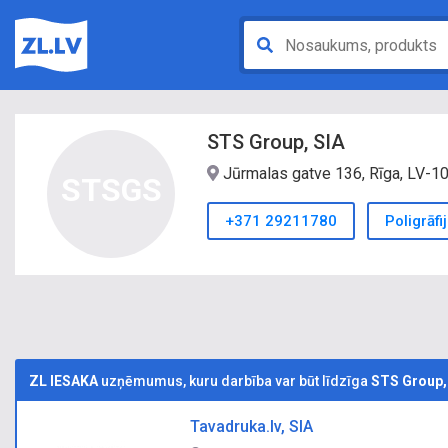
STS Group, SIA
Jūrmalas gatve 136, Rīga, LV-
STSGS
+371 29211780
Poligrāf
ZL IESAKA
uzņēmumus, kuru darbība var būt līdzīga
STS Group,
Tavadruka.lv, SIA