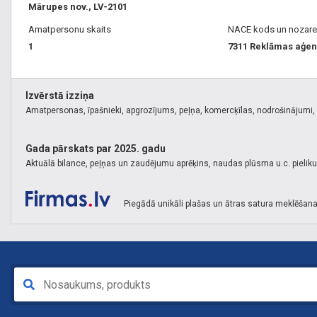
Mārupes nov., LV-2101
Amatpersonu skaits
NACE kods un nozare
1
7311 Reklāmas aģen
Izvērstā izziņa
Amatpersonas, īpašnieki, apgrozījums, peļņa, komercķīlas, nodrošinājumi, k
Gada pārskats par 2025. gadu
Aktuālā bilance, peļņas un zaudējumu aprēķins, naudas plūsma u.c. pielik
Piegādā unikāli plašas un ātras satura meklēšana