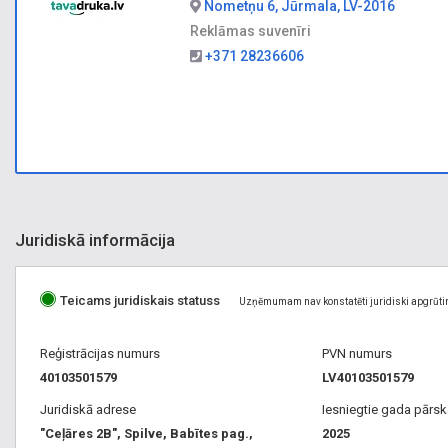
Nometņu 6, Jūrmala, LV-2016
Reklāmas suvenīri
+371 28236606
Juridiskā informācija
Teicams juridiskais statuss
Uzņēmumam nav konstatēti juridiski apgrūti
Reģistrācijas numurs
PVN numurs
40103501579
LV40103501579
Juridiskā adrese
Iesniegtie gada pārsk
"Ceļāres 2B", Spilve, Babītes pag.,
2025