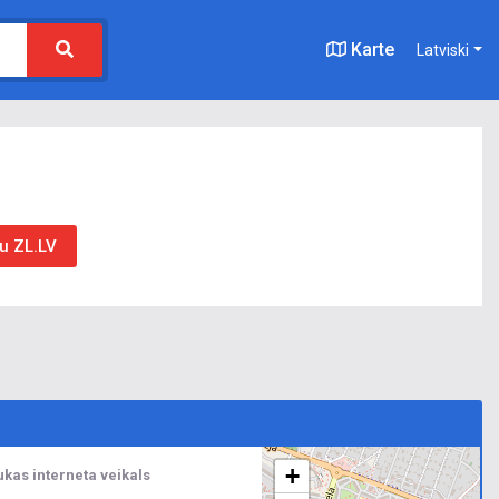
Karte
Latviski
u ZL.LV
+
ukas interneta veikals