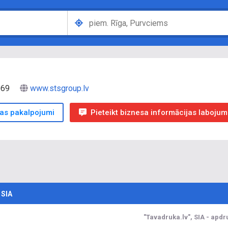
1069
www.stsgroup.lv
ijas pakalpojumi
Pieteikt biznesa informācijas labojum
 SIA
"Tavadruka.lv", SIA - apdr