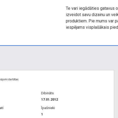
Te vari iegādāties gatavus o
izveidot savu dizainu un ve
produktiem. Pie mums var pa
iespējams visplašākais pie
nājumi darbībai.
Dibināts
17.01.2012
ati
Īpašnieki
1