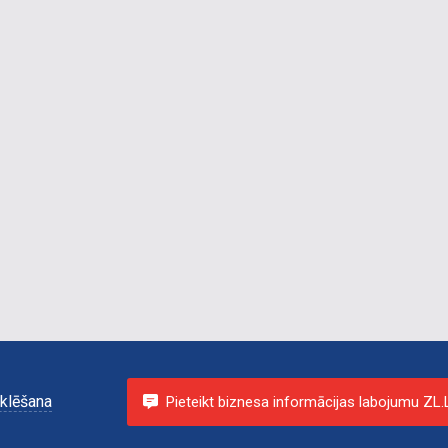
klēšana
Pieteikt biznesa informācijas labojumu ZL.