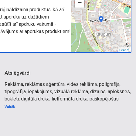
−
riģināldizaina produktus, kā arī
ikt apdruku uz dažādiem
sūtīt arī apdruku vairumā -
dāvājums ar apdrukas produktiem!
Leaflet
Atslēgvārdi
Reklāma, reklāmas aģentūra, vides reklāma, poligrafija,
tipogrāfija, iepakojums, vizuālā reklāma, dizains, aploksnes,
bukleti, digitāla druka, lielformāta druka, paškopējošas
veidlapas, stendi, apdruka, auto apdruka, auto reklāma, UV
Vairāk...
druka, maketēšana, vizītkartes, kalendāri, papīra maisiņi,
baneri, gaismas reklāma, maketēšana