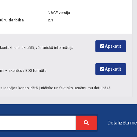
NACE versija
tūru darbība
2.1
Apskatīt
ontakti u.c. aktuālā, vēsturiskā informācija.
Apskatīt
umi – skenēts / EDS formāts.
s iespējas konsolidētā juridisko un faktisko uzņēmumu datu bāzē.
Detalizēta me