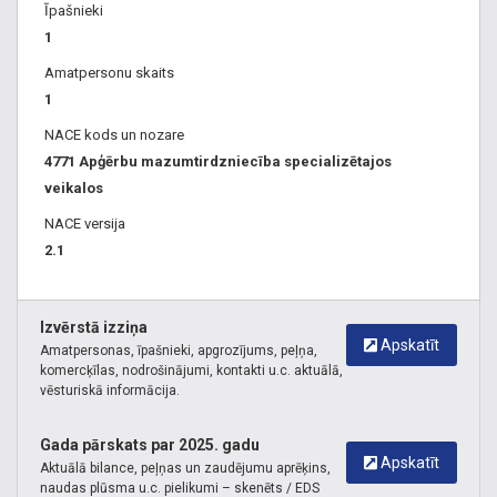
Īpašnieki
1
Amatpersonu skaits
1
NACE kods un nozare
4771 Apģērbu mazumtirdzniecība specializētajos
veikalos
NACE versija
2.1
Izvērstā izziņa
Apskatīt
Amatpersonas, īpašnieki, apgrozījums, peļņa,
komercķīlas, nodrošinājumi, kontakti u.c. aktuālā,
vēsturiskā informācija.
Gada pārskats par 2025. gadu
Apskatīt
Aktuālā bilance, peļņas un zaudējumu aprēķins,
naudas plūsma u.c. pielikumi – skenēts / EDS