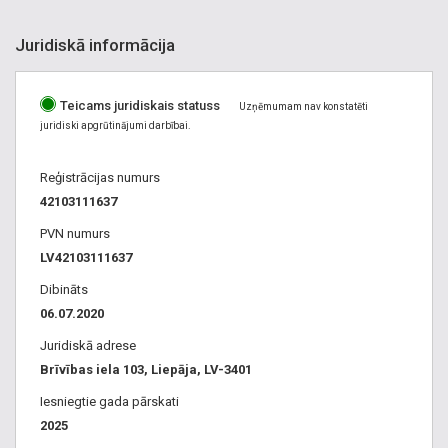
Juridiskā informācija
Teicams juridiskais statuss
Uzņēmumam nav konstatēti
juridiski apgrūtinājumi darbībai.
Reģistrācijas numurs
42103111637
PVN numurs
LV42103111637
Dibināts
06.07.2020
Juridiskā adrese
Brīvības iela 103, Liepāja, LV-3401
Iesniegtie gada pārskati
2025