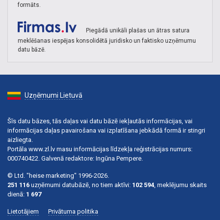
formāts.
Piegādā unikāli plašas un ātras satura
meklēšanas iespējas konsolidētā juridisko un faktisko uzņēmumu
datu bāzē.
Uzņēmumi Lietuvā
Šīs datu bāzes, tās daļas vai datu bāzē iekļautās informācijas, vai
informācijas daļas pavairošana vai izplatīšana jebkādā formā ir stingri
aizliegta.
Portāla www.zl.lv masu informācijas līdzekļa reģistrācijas numurs:
000740422. Galvenā redaktore: Ingūna Pempere.
© Ltd. "heise marketing" 1996-2026.
251 116
uzņēmumi datubāzē, no tiem aktīvi:
102 594
, meklējumu skaits
dienā:
1 697
Lietotājiem
Privātuma politika