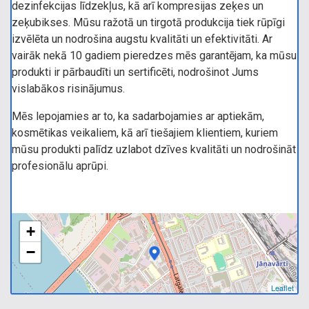
dezinfekcijas līdzekļus, kā arī kompresijas zeķes un
zeķubikses. Mūsu ražotā un tirgotā produkcija tiek rūpīgi
izvēlēta un nodrošina augstu kvalitāti un efektivitāti. Ar
vairāk nekā 10 gadiem pieredzes mēs garantējam, ka mūsu
produkti ir pārbaudīti un sertificēti, nodrošinot Jums
vislabākos risinājumus.
Mēs lepojamies ar to, ka sadarbojamies ar aptiekām,
kosmētikas veikaliem, kā arī tiešajiem klientiem, kuriem
mūsu produkti palīdz uzlabot dzīves kvalitāti un nodrošināt
profesionālu aprūpi.
+
−
Leaflet