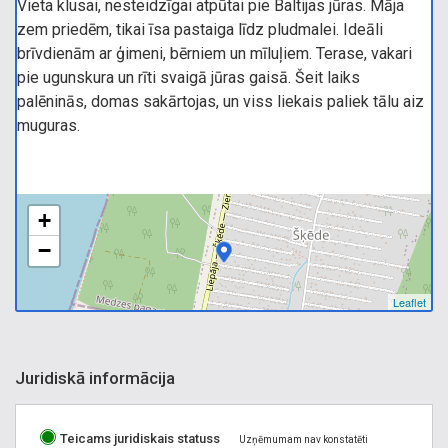
Vieta klusai, nesteidzīgai atpūtai pie Baltijas jūras. Māja
zem priedēm, tikai īsa pastaiga līdz pludmalei. Ideāli
brīvdienām ar ģimeni, bērniem un mīluļiem. Terase, vakari
pie ugunskura un rīti svaigā jūras gaisā. Šeit laiks
palēninās, domas sakārtojas, un viss liekais paliek tālu aiz
muguras.
+
−
Leaflet
Juridiskā informācija
Teicams juridiskais statuss
Uzņēmumam nav konstatēti