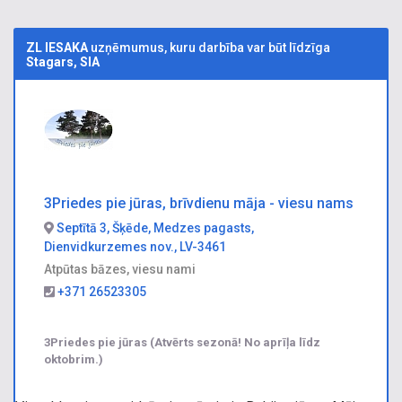
ZL IESAKA
uzņēmumus, kuru darbība var būt līdzīga
Stagars, SIA
3Priedes pie jūras, brīvdienu māja - viesu nams
Septītā 3, Šķēde, Medzes pagasts,
Dienvidkurzemes nov., LV-3461
Atpūtas bāzes, viesu nami
+371 26523305
3Priedes pie jūras (Atvērts sezonā! No aprīļa līdz
oktobrim.)