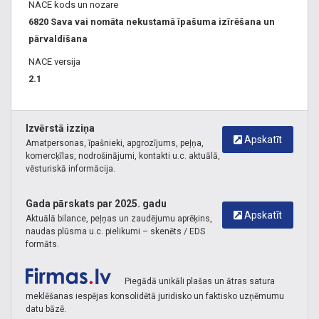
NACE kods un nozare
6820 Sava vai nomāta nekustamā īpašuma izīrēšana un
pārvaldīšana
NACE versija
2.1
Izvērstā izziņa
Apskatīt
Amatpersonas, īpašnieki, apgrozījums, peļņa,
komercķīlas, nodrošinājumi, kontakti u.c. aktuālā,
vēsturiskā informācija.
Gada pārskats par 2025. gadu
Apskatīt
Aktuālā bilance, peļņas un zaudējumu aprēķins,
naudas plūsma u.c. pielikumi – skenēts / EDS
formāts.
Piegādā unikāli plašas un ātras satura
meklēšanas iespējas konsolidētā juridisko un faktisko uzņēmumu
datu bāzē.