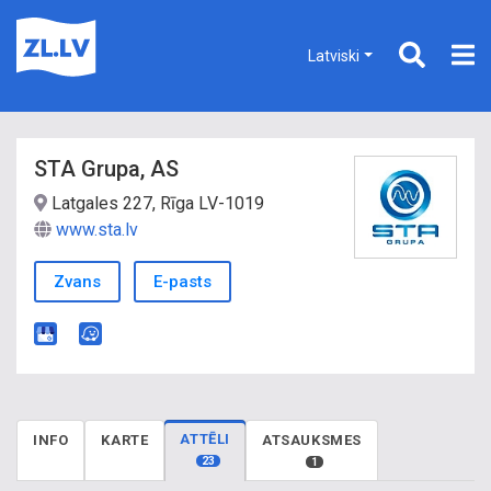
Latviski
STA Grupa, AS
Latgales 227, Rīga LV-1019
www.sta.lv
Zvans
E-pasts
ATTĒLI
INFO
KARTE
ATSAUKSMES
23
1