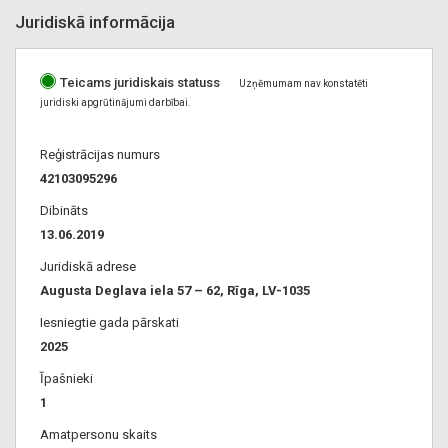
Juridiskā informācija
Teicams juridiskais statuss
Uzņēmumam nav konstatēti
juridiski apgrūtinājumi darbībai.
Reģistrācijas numurs
42103095296
Dibināts
13.06.2019
Juridiskā adrese
Augusta Deglava iela 57 – 62, Rīga, LV-1035
Iesniegtie gada pārskati
2025
Īpašnieki
1
Amatpersonu skaits