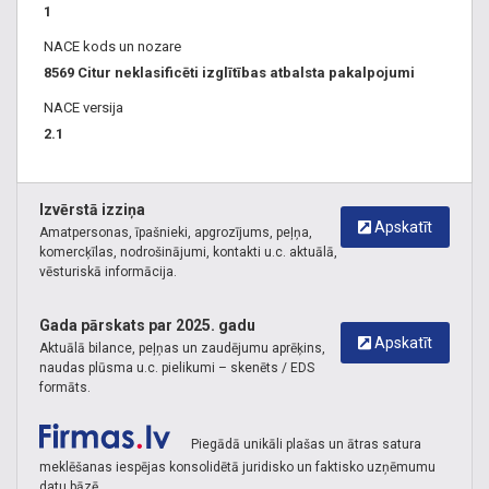
1
NACE kods un nozare
8569 Citur neklasificēti izglītības atbalsta pakalpojumi
NACE versija
2.1
Izvērstā izziņa
Apskatīt
Amatpersonas, īpašnieki, apgrozījums, peļņa,
komercķīlas, nodrošinājumi, kontakti u.c. aktuālā,
vēsturiskā informācija.
Gada pārskats par 2025. gadu
Apskatīt
Aktuālā bilance, peļņas un zaudējumu aprēķins,
naudas plūsma u.c. pielikumi – skenēts / EDS
formāts.
Piegādā unikāli plašas un ātras satura
meklēšanas iespējas konsolidētā juridisko un faktisko uzņēmumu
datu bāzē.