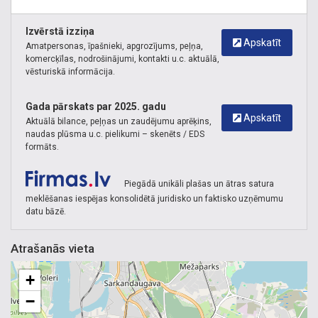
Izvērstā izziņa
Apskatīt
Amatpersonas, īpašnieki, apgrozījums, peļņa,
komercķīlas, nodrošinājumi, kontakti u.c. aktuālā,
vēsturiskā informācija.
Gada pārskats par 2025. gadu
Apskatīt
Aktuālā bilance, peļņas un zaudējumu aprēķins,
naudas plūsma u.c. pielikumi – skenēts / EDS
formāts.
Piegādā unikāli plašas un ātras satura
meklēšanas iespējas konsolidētā juridisko un faktisko uzņēmumu
datu bāzē.
Atrašanās vieta
+
−