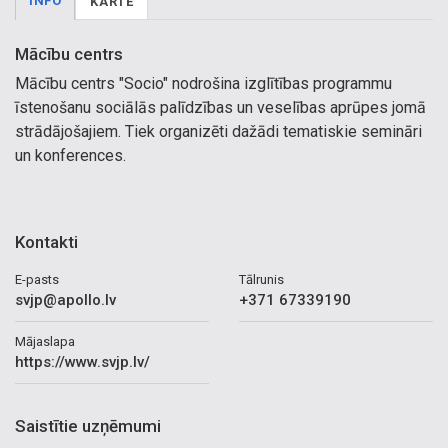
INFO
KARTE
Mācību centrs
Mācību centrs "Socio" nodrošina izglītības programmu
īstenošanu sociālās palīdzības un veselības aprūpes jomā
strādājošajiem. Tiek organizēti dažādi tematiskie semināri
un konferences.
Kontakti
E-pasts
Tālrunis
svjp@apollo.lv
+371 67339190
Mājaslapa
https://www.svjp.lv/
Saistītie uzņēmumi