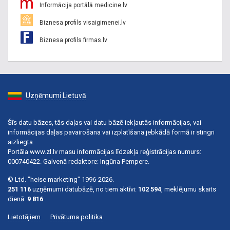
Informācija portālā medicine.lv
Biznesa profils visaigimenei.lv
Biznesa profils firmas.lv
Uzņēmumi Lietuvā
Šīs datu bāzes, tās daļas vai datu bāzē iekļautās informācijas, vai
informācijas daļas pavairošana vai izplatīšana jebkādā formā ir stingri
aizliegta.
Portāla www.zl.lv masu informācijas līdzekļa reģistrācijas numurs:
000740422. Galvenā redaktore: Ingūna Pempere.
© Ltd. "heise marketing" 1996-2026.
251 116
uzņēmumi datubāzē, no tiem aktīvi:
102 594
, meklējumu skaits
dienā:
9 816
Lietotājiem
Privātuma politika