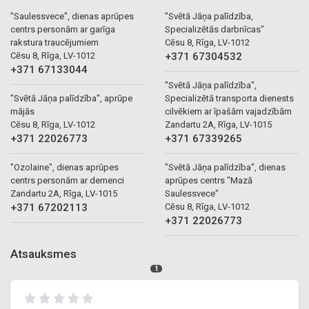
"Saulessvece", dienas aprūpes
"Svētā Jāņa palīdzība,
centrs personām ar garīga
Specializētās darbnīcas"
rakstura traucējumiem
Cēsu 8, Rīga, LV-1012
Cēsu 8, Rīga, LV-1012
+371 67304532
+371 67133044
"Svētā Jāņa palīdzība",
"Svētā Jāņa palīdzība", aprūpe
Specializētā transporta dienests
mājās
cilvēkiem ar īpašām vajadzībām
Cēsu 8, Rīga, LV-1012
Zandartu 2A, Rīga, LV-1015
+371 22026773
+371 67339265
"Ozolaine", dienas aprūpes
"Svētā Jāņa palīdzība", dienas
centrs personām ar demenci
aprūpes centrs "Mazā
Zandartu 2A, Rīga, LV-1015
Saulessvece"
+371 67202113
Cēsu 8, Rīga, LV-1012
+371 22026773
Atsauksmes
1