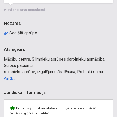
Pievieno savu atsauksmi
Nozares
Sociālā aprūpe
Atslēgvārdi
Mācību centrs, Slimnieku aprūpes darbinieku apmācība,
Guļošu pacientu,
slimnieku aprūpe, izgulējumu ārstēšana, Psihiski slimu
cilvēku,
Vairāk...
slimnieku aprūpe, Pavadoņu asistenta apmācība,
apmācīšana,
Juridiskā informācija
Apmācam slimnieku aprūpes darbiniekus, Supervizoru
pakalpojumi,
Teicams juridiskais statuss
Supervizors.
Uzņēmumam nav konstatēti
juridiski apgrūtinājumi darbībai.