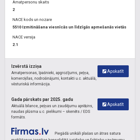
Amatpersonu skaits
2
NACE kods un nozare
5510 Izmitināšana viesnīcās un līdzīgās apmešanās vietās
NACE versija
2.1
Izvērstā izziņa
Apskatīt
Amatpersonas, īpašnieki, apgrozījums, peļņa,
komercķīlas, nodrošinājumi, kontakti u.c. aktuālā,
vēsturiskā informācija.
Gada pārskats par 2025. gadu
Apskatīt
Aktuālā bilance, peļņas un zaudējumu aprēķins,
naudas plūsma u.c. pielikumi – skenēts / EDS
formāts.
Piegādā unikāli plašas un ātras satura