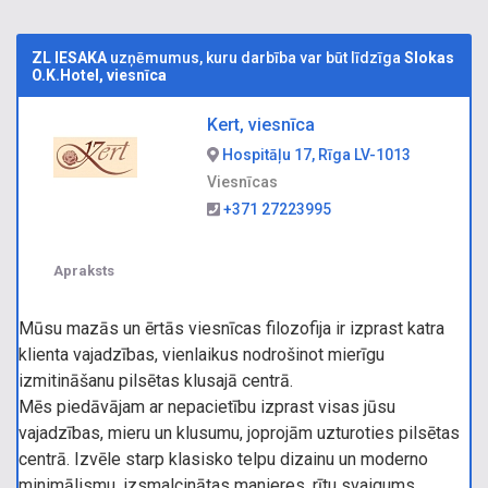
ZL IESAKA
uzņēmumus, kuru darbība var būt līdzīga
Slokas
O.K.Hotel, viesnīca
Kert, viesnīca
Hospitāļu 17, Rīga LV-1013
Viesnīcas
+371 27223995
Apraksts
Mūsu mazās un ērtās viesnīcas filozofija ir izprast katra
klienta vajadzības, vienlaikus nodrošinot mierīgu
izmitināšanu pilsētas klusajā centrā.
Mēs piedāvājam ar nepacietību izprast visas jūsu
vajadzības, mieru un klusumu, joprojām uzturoties pilsētas
centrā. Izvēle starp klasisko telpu dizainu un moderno
minimālismu, izsmalcinātas manieres, rītu svaigums,