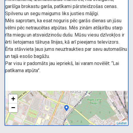
garšīga brokastu garša, patīkami pārsteidzošas cenas.
Spilvenu un segu maigums liks justies mājīgi.
Mēs saprotam, ka esat noguris pēc garās dienas un jūsu
vēlmi pēc netraucētas atpūtas. Mēs zinām atšķirību starp
rīta miegu un atsvaidzinošu dušu. Mūsu viesu dzīvokļos ir
ērti lietojamas tālruņa līnijas, kā arī pieejams televizors.
Ērta stāvvieta ļaus jums neuztraukties par savu automašīnu
un tajā esošo bagāžu.
Par visu ir padomāts jau iepriekš, lai varam novēlēt: “Lai
patīkama atpūta”.
+
−
Leaflet