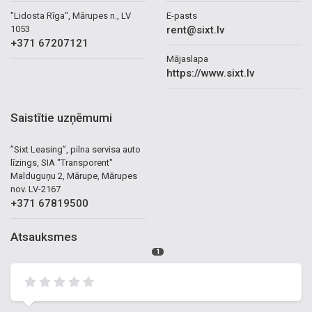
"Lidosta Rīga", Mārupes n., LV
E-pasts
1053
rent@sixt.lv
+371 67207121
Mājaslapa
https://www.sixt.lv
Saistītie uzņēmumi
”Sixt Leasing”, pilna servisa auto
līzings, SIA "Transporent"
Malduguņu 2, Mārupe, Mārupes
nov. LV-2167
+371 67819500
Atsauksmes
1