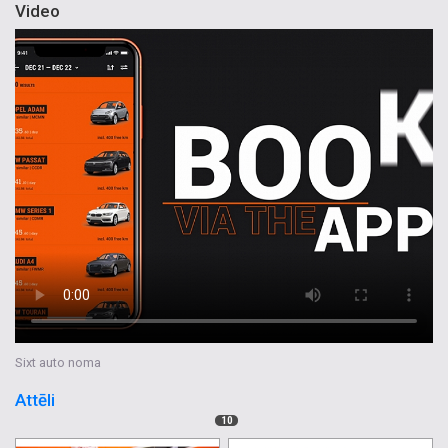
Video
Sixt auto noma
Attēli
10