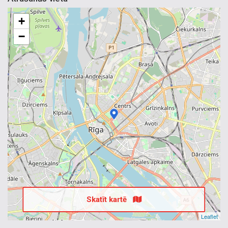
+
−
Skatīt kartē
Leaflet