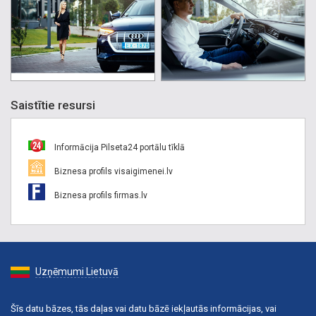
Saistītie resursi
Informācija Pilseta24 portālu tīklā
Biznesa profils visaigimenei.lv
Biznesa profils firmas.lv
Uzņēmumi Lietuvā
Šīs datu bāzes, tās daļas vai datu bāzē iekļautās informācijas, vai