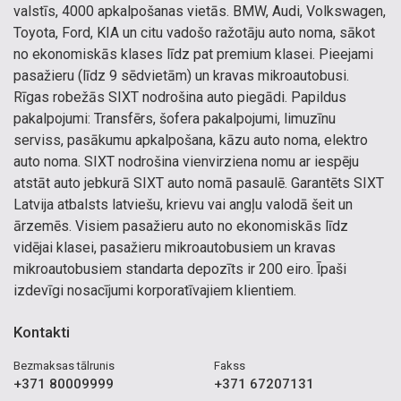
valstīs, 4000 apkalpošanas vietās. BMW, Audi, Volkswagen,
Toyota, Ford, KIA un citu vadošo ražotāju auto noma, sākot
no ekonomiskās klases līdz pat premium klasei. Pieejami
pasažieru (līdz 9 sēdvietām) un kravas mikroautobusi.
Rīgas robežās SIXT nodrošina auto piegādi. Papildus
pakalpojumi: Transfērs, šofera pakalpojumi, limuzīnu
serviss, pasākumu apkalpošana, kāzu auto noma, elektro
auto noma. SIXT nodrošina vienvirziena nomu ar iespēju
atstāt auto jebkurā SIXT auto nomā pasaulē. Garantēts SIXT
Latvija atbalsts latviešu, krievu vai angļu valodā šeit un
ārzemēs. Visiem pasažieru auto no ekonomiskās līdz
vidējai klasei, pasažieru mikroautobusiem un kravas
mikroautobusiem standarta depozīts ir 200 eiro. Īpaši
izdevīgi nosacījumi korporatīvajiem klientiem.
Kontakti
Bezmaksas tālrunis
Fakss
+371 80009999
+371 67207131