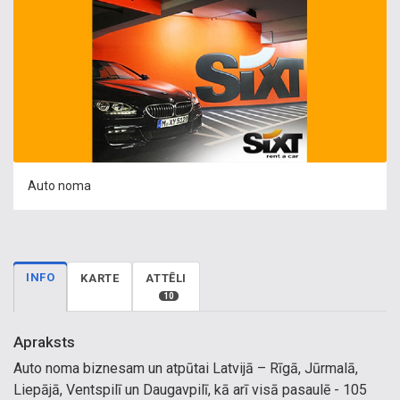
Auto noma
INFO
KARTE
ATTĒLI
10
Apraksts
Auto noma biznesam un atpūtai Latvijā – Rīgā, Jūrmalā,
Liepājā, Ventspilī un Daugavpilī, kā arī visā pasaulē - 105