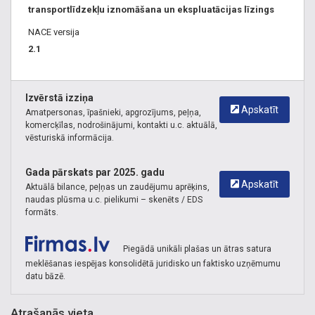
transportlīdzekļu iznomāšana un ekspluatācijas līzings
NACE versija
2.1
Izvērstā izziņa
Apskatīt
Amatpersonas, īpašnieki, apgrozījums, peļņa,
komercķīlas, nodrošinājumi, kontakti u.c. aktuālā,
vēsturiskā informācija.
Gada pārskats par 2025. gadu
Apskatīt
Aktuālā bilance, peļņas un zaudējumu aprēķins,
naudas plūsma u.c. pielikumi – skenēts / EDS
formāts.
Piegādā unikāli plašas un ātras satura
meklēšanas iespējas konsolidētā juridisko un faktisko uzņēmumu
datu bāzē.
Atrašanās vieta