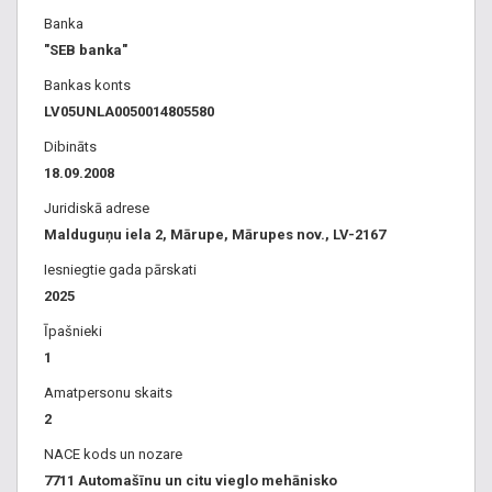
noma, ilgtermiņa auto noma privātpersonām, izīrēt mašīnu,
Banka
SIXT, kravas segments
"SEB banka"
Bankas konts
Auto noma Centrs
LV05UNLA0050014805580
Dibināts
18.09.2008
Juridiskā adrese
Malduguņu iela 2, Mārupe, Mārupes nov., LV-2167
Iesniegtie gada pārskati
2025
Īpašnieki
1
Amatpersonu skaits
2
NACE kods un nozare
7711 Automašīnu un citu vieglo mehānisko