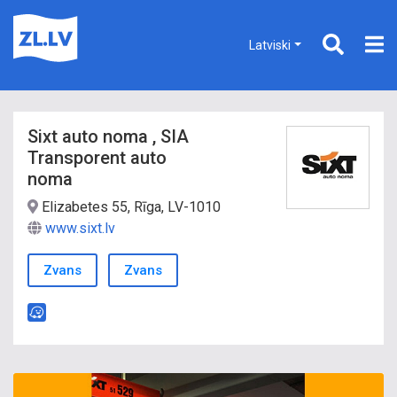
Latviski
Sixt auto noma , SIA
Transporent auto
noma
Elizabetes 55, Rīga, LV-1010
www.sixt.lv
Zvans
Zvans