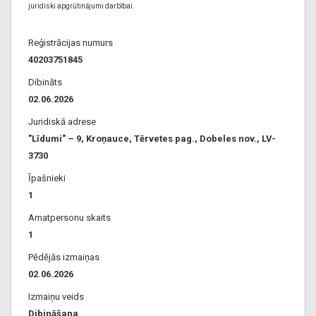
juridiski apgrūtinājumi darbībai.
Reģistrācijas numurs
40203751845
Dibināts
02.06.2026
Juridiskā adrese
"Līdumi" – 9, Kroņauce, Tērvetes pag., Dobeles nov., LV-
3730
Īpašnieki
1
Amatpersonu skaits
1
Pēdējās izmaiņas
02.06.2026
Izmaiņu veids
Dibināšana