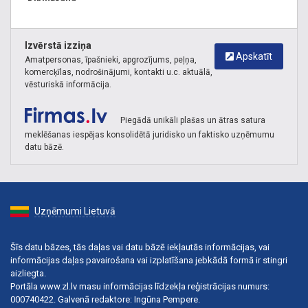
Izvērstā izziņa
Apskatīt
Amatpersonas, īpašnieki, apgrozījums, peļņa,
komercķīlas, nodrošinājumi, kontakti u.c. aktuālā,
vēsturiskā informācija.
Piegādā unikāli plašas un ātras satura
meklēšanas iespējas konsolidētā juridisko un faktisko uzņēmumu
datu bāzē.
Uzņēmumi Lietuvā
Šīs datu bāzes, tās daļas vai datu bāzē iekļautās informācijas, vai
informācijas daļas pavairošana vai izplatīšana jebkādā formā ir stingri
aizliegta.
Portāla www.zl.lv masu informācijas līdzekļa reģistrācijas numurs:
000740422. Galvenā redaktore: Ingūna Pempere.