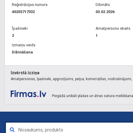
Reģistrācijas numurs
Dibināts
40203717332
03.02.2026
Īpašnieki
Amatpersonu skaits
2
1
Izmaiņu veids
Dibināšana
Izvērstā izziņa
Amatpersonas, īpašnieki, apgrozījums, peļņa, komercķīlas, nodrošinājumi, k
Piegādā unikāli plašas un ātras satura meklēšana