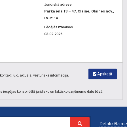
Juridiskā adrese
Parka iela 13 – 47, Olaine, Olaines nov.,
LV-2114
Pēdējās izmaiņas
03.02.2026
Apskatīt
ontakti u.c. aktuālā, vēsturiskā informācija.
s iespējas konsolidētā juridisko un faktisko uzņēmumu datu bāzē.
Detalizēta me