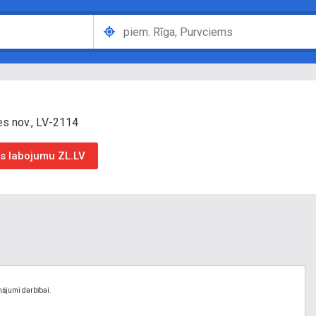
es nov., LV-2114
as labojumu ZL.LV
nājumi darbībai.