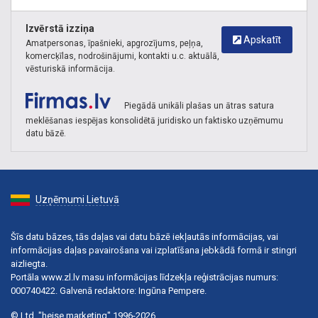
Izvērstā izziņa
Apskatīt
Amatpersonas, īpašnieki, apgrozījums, peļņa,
komercķīlas, nodrošinājumi, kontakti u.c. aktuālā,
vēsturiskā informācija.
Piegādā unikāli plašas un ātras satura
meklēšanas iespējas konsolidētā juridisko un faktisko uzņēmumu
datu bāzē.
Uzņēmumi Lietuvā
Šīs datu bāzes, tās daļas vai datu bāzē iekļautās informācijas, vai
informācijas daļas pavairošana vai izplatīšana jebkādā formā ir stingri
aizliegta.
Portāla www.zl.lv masu informācijas līdzekļa reģistrācijas numurs:
000740422. Galvenā redaktore: Ingūna Pempere.
© Ltd. "heise marketing" 1996-2026.