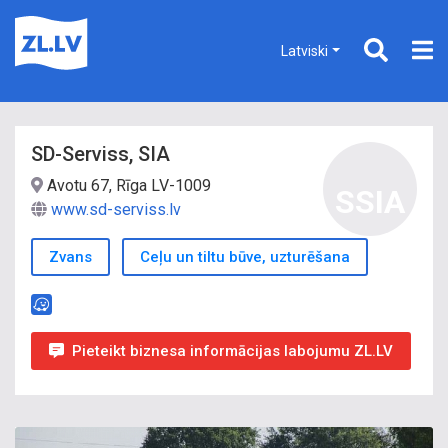
Latviski
SD-Serviss, SIA
Avotu 67, Rīga LV-1009
SSIA
www.sd-serviss.lv
Zvans
Ceļu un tiltu būve, uzturēšana
Pieteikt biznesa informācijas labojumu ZL.LV