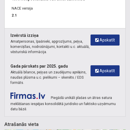
NACE versija
2.1
Izvērstā izziņa
Apskatīt
Amatpersonas, īpašnieki, apgrozījums, peļņa,
komercķīlas, nodrošinājumi, kontakti u.c. aktuālā,
vēsturiskā informācija.
Gada pārskats par 2025. gadu
Apskatīt
Aktuālā bilance, peļņas un zaudējumu aprēķins,
naudas plūsma u.c. pielikumi – skenēts / EDS
formāts.
Piegādā unikāli plašas un ātras satura
meklēšanas iespējas konsolidētā juridisko un faktisko uzņēmumu
datu bāzē.
Atrašanās vieta