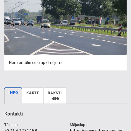
Horizontālie ceļu apzīmējumi
INFO
KARTE
RAKSTI
12
Kontakti
Tālrunis
Mājaslapa
+371 67271458
https://www.sd-serviss.lv/