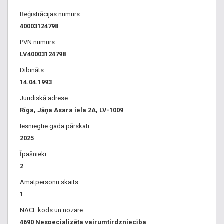
Reģistrācijas numurs
40003124798
PVN numurs
LV40003124798
Dibināts
14.04.1993
Juridiskā adrese
Rīga, Jāņa Asara iela 2A, LV-1009
Iesniegtie gada pārskati
2025
Īpašnieki
2
Amatpersonu skaits
1
NACE kods un nozare
4690 Nespecializēta vairumtirdzniecība