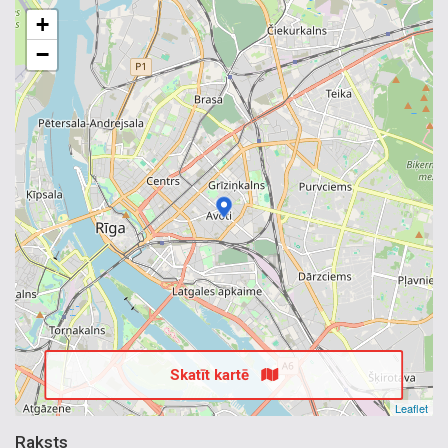
+
−
Skatīt kartē
Leaflet
Raksts