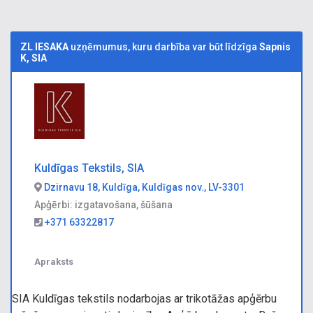
ZL IESAKA
uzņēmumus, kuru darbība var būt līdzīga
Sapnis
K, SIA
Kuldīgas Tekstils, SIA
Dzirnavu 18, Kuldīga, Kuldīgas nov., LV-3301
Apģērbi: izgatavošana, šūšana
+371 63322817
Apraksts
SIA Kuldīgas tekstils nodarbojas ar trikotāžas apģērbu