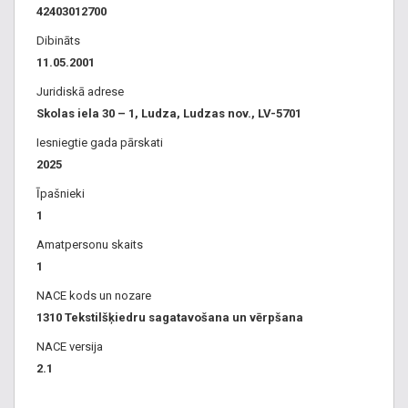
42403012700
Dibināts
11.05.2001
Juridiskā adrese
Skolas iela 30 – 1, Ludza, Ludzas nov., LV-5701
Iesniegtie gada pārskati
2025
Īpašnieki
1
Amatpersonu skaits
1
NACE kods un nozare
1310 Tekstilšķiedru sagatavošana un vērpšana
NACE versija
2.1