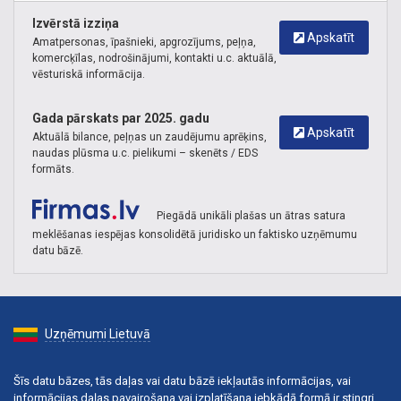
Izvērstā izziņa
Apskatīt
Amatpersonas, īpašnieki, apgrozījums, peļņa,
komercķīlas, nodrošinājumi, kontakti u.c. aktuālā,
vēsturiskā informācija.
Gada pārskats par 2025. gadu
Apskatīt
Aktuālā bilance, peļņas un zaudējumu aprēķins,
naudas plūsma u.c. pielikumi – skenēts / EDS
formāts.
Piegādā unikāli plašas un ātras satura
meklēšanas iespējas konsolidētā juridisko un faktisko uzņēmumu
datu bāzē.
Uzņēmumi Lietuvā
Šīs datu bāzes, tās daļas vai datu bāzē iekļautās informācijas, vai
informācijas daļas pavairošana vai izplatīšana jebkādā formā ir stingri