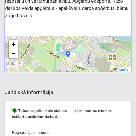
ražošanu un vairumtirdzniecību. Apģērbu eksports. Ražo
dažāda veida apģērbus - apakšveļu, darba apģērbus, bērnu
apģērbus u.c.
+
−
Leaflet
Juridiskā informācija
Teicams juridiskais statuss
Uzņēmumam nav konstatēti
juridiski apgrūtinājumi darbībai.
Reģistrācijas numurs