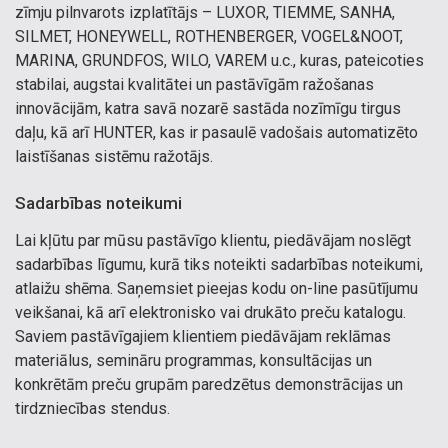
zīmju pilnvarots izplatītājs – LUXOR, TIEMME, SANHA,
SILMET, HONEYWELL, ROTHENBERGER, VOGEL&NOOT,
MARINA, GRUNDFOS, WILO, VAREM u.c., kuras, pateicoties
stabilai, augstai kvalitātei un pastāvīgām ražošanas
innovācijām, katra savā nozarē sastāda nozīmīgu tirgus
daļu, kā arī HUNTER, kas ir pasaulē vadošais automatizēto
laistīšanas sistēmu ražotājs.
Sadarbības noteikumi
Lai kļūtu par mūsu pastāvīgo klientu, piedāvājam noslēgt
sadarbības līgumu, kurā tiks noteikti sadarbības noteikumi,
atlaižu shēma. Saņemsiet pieejas kodu on-line pasūtījumu
veikšanai, kā arī elektronisko vai drukāto preču katalogu.
Saviem pastāvīgajiem klientiem piedāvājam reklāmas
materiālus, semināru programmas, konsultācijas un
konkrētām preču grupām paredzētus demonstrācijas un
tirdzniecības stendus.