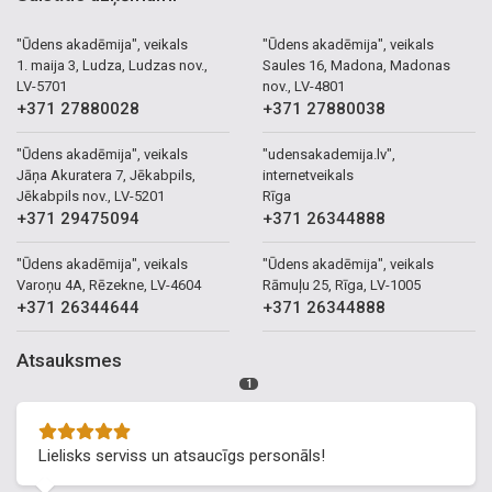
"Ūdens akadēmija", veikals
"Ūdens akadēmija", veikals
1. maija 3, Ludza, Ludzas nov.,
Saules 16, Madona, Madonas
LV-5701
nov., LV-4801
+371 27880028
+371 27880038
"Ūdens akadēmija", veikals
"udensakademija.lv",
Jāņa Akuratera 7, Jēkabpils,
internetveikals
Jēkabpils nov., LV-5201
Rīga
+371 29475094
+371 26344888
"Ūdens akadēmija", veikals
"Ūdens akadēmija", veikals
Varoņu 4A, Rēzekne, LV-4604
Rāmuļu 25, Rīga, LV-1005
+371 26344644
+371 26344888
Atsauksmes
1
Lielisks serviss un atsaucīgs personāls!