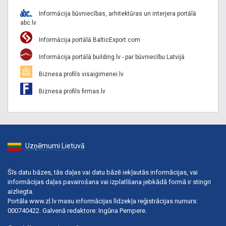
Informācija būvniecības, arhitektūras un interjera portālā
abc.lv
Informācija portālā BalticExport.com
Informācija portālā building.lv - par būvniecību Latvijā
Biznesa profils visaigimenei.lv
Biznesa profils firmas.lv
Uzņēmumi Lietuvā
Šīs datu bāzes, tās daļas vai datu bāzē iekļautās informācijas, vai
informācijas daļas pavairošana vai izplatīšana jebkādā formā ir stingri
aizliegta.
Portāla www.zl.lv masu informācijas līdzekļa reģistrācijas numurs:
000740422. Galvenā redaktore: Ingūna Pempere.