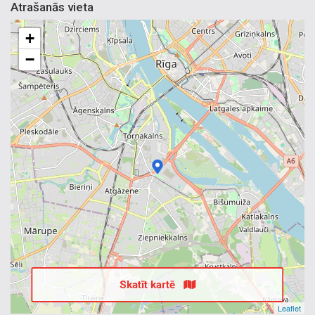
Atrašanās vieta
+
−
Skatīt kartē
Leaflet