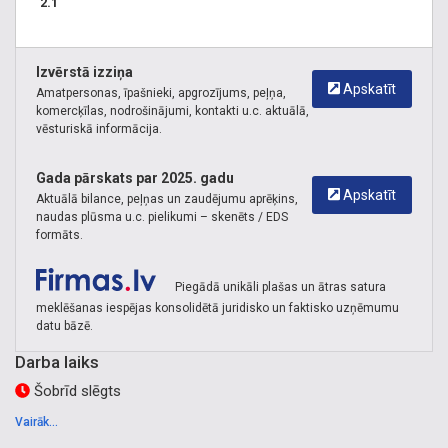
2.1
Apkure Torņakalns
,
Apkures iekārtas Torņakalns
,
Caurules
Torņakalns
,
Industriālie sūkņi Torņakalns
,
Laistīšanas
sistēmas Torņakalns
Izvērstā izziņa
Apskatīt
Amatpersonas, īpašnieki, apgrozījums, peļņa,
komercķīlas, nodrošinājumi, kontakti u.c. aktuālā,
vēsturiskā informācija.
Gada pārskats par 2025. gadu
Apskatīt
Aktuālā bilance, peļņas un zaudējumu aprēķins,
naudas plūsma u.c. pielikumi – skenēts / EDS
formāts.
Piegādā unikāli plašas un ātras satura
meklēšanas iespējas konsolidētā juridisko un faktisko uzņēmumu
datu bāzē.
Darba laiks
Šobrīd slēgts
Vairāk...