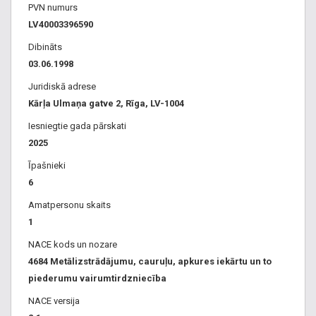
objektiem, projektēšana, ierīkošana, rekonstrukcija,
PVN numurs
apkalpošana, procesori,
LV40003396590
sensori, statiskie, dinamiskie laistītāji, laistīšanas galvas,
Dibināts
paklāji,
03.06.1998
sprauslas, mikro pilienlaistītāji, sakņu zonas laistītāji,
Juridiskā adrese
ūdensapgādes
Kārļa Ulmaņa gatve 2, Rīga, LV-1004
filtri, Vairumtirdzniecība ar piegādi visā Latvijā, Sūkņi,
ūdensapgādes
Iesniegtie gada pārskati
automāti, sūkņu stacijas, iekārtas, caurules – vara, tērauda,
2025
nerūsējošā
Īpašnieki
tērauda, plastmasas, daudzslāņu, polietilēna, PE, PPR, PEX,
6
PRT, Cauruļvadu
Amatpersonu skaits
sistēmas – ūdensapgādes, kanalizācijas, drenāžas,
1
apkures, dzesēšanas,
ugunsdzēsības, ūdens, gāzes, apkures armatūra, regulējošā
NACE kods un nozare
armatūra
4684 Metālizstrādājumu, cauruļu, apkures iekārtu un to
– ventiļi, vārsti, krāni, aizbīdņi, regulatori, filtri, attīrīšanas
piederumu vairumtirdzniecība
iekārtas, blīvējamie materiāli, hermētiķi, atkaļķotāji, katli,
NACE versija
sildītāji.