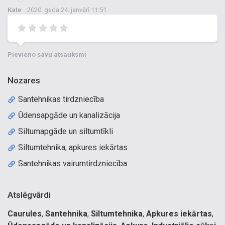
Kate
2020. gada 24. janvārī 11:51
Pievieno savu atsauksmi
Nozares
Santehnikas tirdzniecība
Ūdensapgāde un kanalizācija
Siltumapgāde un siltumtīkli
Siltumtehnika, apkures iekārtas
Santehnikas vairumtirdzniecība
Atslēgvārdi
Caurules
,
Santehnika
,
Siltumtehnika
,
Apkures iekārtas
,