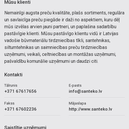
Mūsu klienti
Nemainīgi augsta preču kvalitāte, plašs sortiments, regulāra
un savlaicīga preču piegāde ir daži no aspektiem, kuru dēļ
mūs izvēlas arvien jauni partneri, un paplašina sadarbību
pastāvīgie klienti. Mūsu pastāvīgo klientu vidū ir Latvijas
vadošie būvmateriālu tirdzniecības tīkli, santehnikas,
siltumtehnikas un saimniecības preču tirdzniecības
uzņēmumi, veikali, celtniecības un montāžas uzņēmumi,
pašvaldību komunālie uzņēmumi un daudzi citi.
Kontakti
Tālrunis
E-pasts
+371 67617656
info@santeko.lv
Fakss
Mājaslapa
+371 67602236
http://www.santeko.lv
Saistītie uzņēmumi