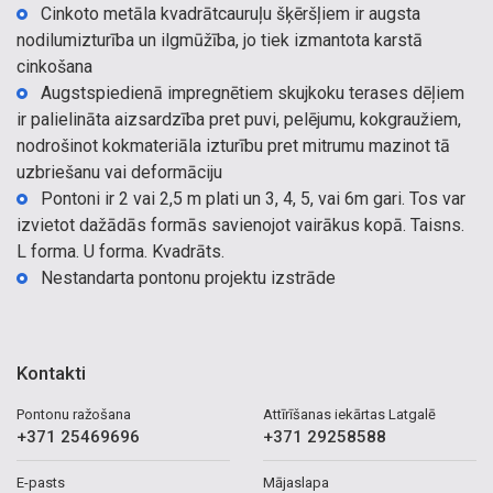
Cinkoto metāla kvadrātcauruļu šķēršļiem ir augsta
nodilumizturība un ilgmūžība, jo tiek izmantota karstā
cinkošana
Augstspiedienā impregnētiem skujkoku terases dēļiem
ir palielināta aizsardzība pret puvi, pelējumu, kokgraužiem,
nodrošinot kokmateriāla izturību pret mitrumu mazinot tā
uzbriešanu vai deformāciju
Pontoni ir 2 vai 2,5 m plati un 3, 4, 5, vai 6m gari. Tos var
izvietot dažādās formās savienojot vairākus kopā. Taisns.
L forma. U forma. Kvadrāts.
Nestandarta pontonu projektu izstrāde
Kontakti
Pontonu ražošana
Attīrīšanas iekārtas Latgalē
+371 25469696
+371 29258588
E-pasts
Mājaslapa