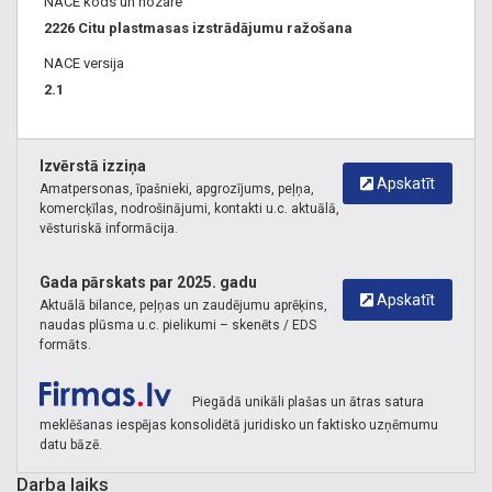
NACE kods un nozare
izgatavošana no plastmasas caurulēm, Peldošie plosti,
2226 Citu plastmasas izstrādājumu ražošana
mājiņas, pirtis, Pārejas tiltiņi, tilti, Pārceltuves, Uzejamās
laipas, Margas, Trepes, Necinkotas, nocinkotas, cinkotas
NACE versija
metāla konstrukcijas, Impregnēšana, Impregnēti terases
2.1
dēļi.
Izvērstā izziņa
Apskatīt
Amatpersonas, īpašnieki, apgrozījums, peļņa,
komercķīlas, nodrošinājumi, kontakti u.c. aktuālā,
vēsturiskā informācija.
Gada pārskats par 2025. gadu
Apskatīt
Aktuālā bilance, peļņas un zaudējumu aprēķins,
naudas plūsma u.c. pielikumi – skenēts / EDS
formāts.
Piegādā unikāli plašas un ātras satura
meklēšanas iespējas konsolidētā juridisko un faktisko uzņēmumu
datu bāzē.
Darba laiks