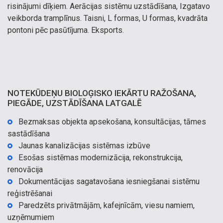
risinājumi dīķiem. Aerācijas sistēmu uzstādīšana, Izgatavo
veikborda tramplīnus. Taisni, L formas, U formas, kvadrāta
pontoni pēc pasūtījuma. Eksports.
NOTEKŪDEŅU BIOLOĢISKO IEKĀRTU RAŽOŠANA,
PIEGĀDE, UZSTĀDĪŠANA LATGALĒ
Bezmaksas objekta apsekošana, konsultācijas, tāmes
sastādīšana
Jaunas kanalizācijas sistēmas izbūve
Esošas sistēmas modernizācija, rekonstrukcija,
renovācija
Dokumentācijas sagatavošana iesniegšanai sistēmu
reģistrēšanai
Paredzēts privātmājām, kafejnīcām, viesu namiem,
uzņēmumiem