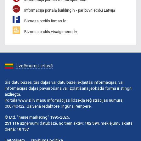
Informācija portālā building.lv - par būvniecību Latvijā
Biznesa profils firmas.lv
Biznesa profils visaigimenei.lv
Uzņēmumi Lietuvā
Šīs datu bāzes, tās daļas vai datu bāzē iekļautās informācijas, vai
informācijas daļas pavairošana vai izplatīšana jebkādā formā ir stingri
aizliegta.
Portāla www.zl.lv masu informācijas līdzekļa reģistrācijas numurs:
000740422. Galvenā redaktore: Ingūna Pempere.
© Ltd. "heise marketing" 1996-2026.
251 116
uzņēmumi datubāzē, no tiem aktīvi:
102 594
, meklējumu skaits
dienā:
10 157
Lietotājiem
Privātuma politika