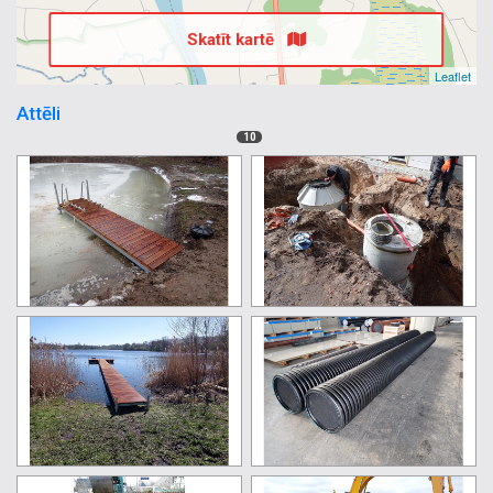
Skatīt kartē
Leaflet
Attēli
10