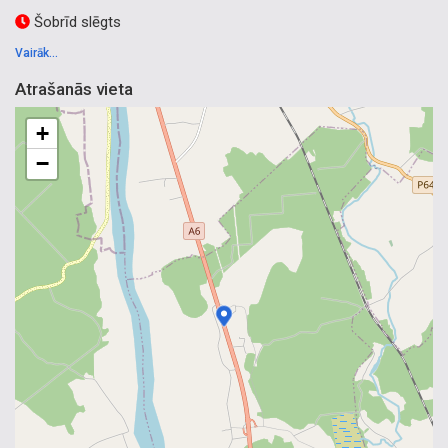
Šobrīd slēgts
Vairāk...
Atrašanās vieta
+
−