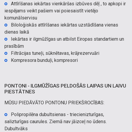
Attīrīšanas iekārtas vienkāršas izbūves dēļ , to apkopi ir
iespējams veikt pašiem vai poiesaistīt vietējo
komunālservisu
Biloloģiskās attīrīšanas iekārtas uzstādīšana vienas
dienas laikā
Iekārtas ir ilgmūžīgas un atbilst Eiropas standartiem un
prasībām
Filtrācijas tuneļi, sūknētavas, krājrezervuāri
Kompresora bunduļi, kompresori
PONTONI - ILGMŪŽĪGAS PELDOŠĀS LAIPAS UN LAIVU
PIESTĀTNES
MŪSU PIEDĀVĀTO PONTONU PRIEKŠROCĪBAS:
Polipropilēna dubultsienas - triecienizturīgas,
salizturīgas caurules. Ziemā nav jāizceļ no ūdens.
Dubultvāks