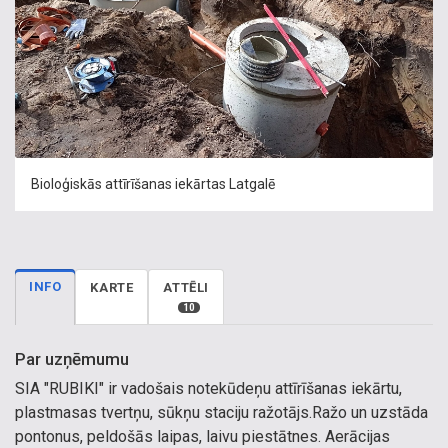
Bioloģiskās attīrīšanas iekārtas Latgalē
INFO
KARTE
ATTĒLI
10
Par uzņēmumu
SIA "RUBIKI" ir vadošais notekūdeņu attīrīšanas iekārtu,
plastmasas tvertņu, sūkņu staciju ražotājs.Ražo un uzstāda
pontonus, peldošās laipas, laivu piestātnes. Aerācijas