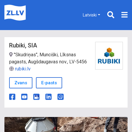
Latviski
Rubiki, SIA
"Skudriņas", Munciški, Līksnas
pagasts, Augšdaugavas nov., LV-5456
rubiki.lv
Zvans
E-pasts