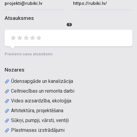
projekti@rubiki.lv
https://rubiki.lv/
Atsauksmes
1
Pievieno savu atsauksmi
Nozares
Ūdensapgāde un kanalizācija
Celtniecības un remonta darbi
Vides aizsardzība, ekoloģija
Arhitektūra, projektēšana
Sūkņi, pumpji, vārsti, ventiļi
Plastmasas izstrādājumi