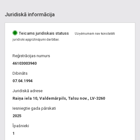
Juridiskā informācija
Teicams juridiskais statuss
Uzņēmumam nav konstatēti
juridiski apgrūtinājumi darbībai.
Reģistrācijas numurs
46103003940
Dibināts
07.04.1994
Juridiskā adrese
Raiņa iela 10, Valdemārpils, Talsu nov., LV-3260
Iesniegtie gada pārskati
2025
Īpašnieki
1