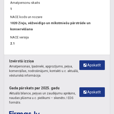
Amatpersonu skaits
1
NACE kods un nozare
1020 Zivju, vēžveidīgo un mīkstmiešu pārstrāde un
konservēšana
NACE versija
2.1
Izvērstā izziņa
Apskatīt
Amatpersonas, īpašnieki, apgrozījums, peļņa,
komercķīlas, nodrošinājumi, kontakti u.c. aktuālā,
vēsturiskā informācija.
Gada pārskats par 2025. gadu
Apskatīt
Aktuālā bilance, peļņas un zaudējumu aprēķins,
naudas plūsma u.c. pielikumi – skenēts / EDS
formāts.