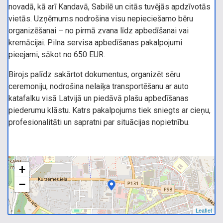
novadā, kā arī Kandavā, Sabilē un citās tuvējās apdzīvotās
vietās. Uzņēmums nodrošina visu nepieciešamo bēru
organizēšanai – no pirmā zvana līdz apbedīšanai vai
kremācijai. Pilna servisa apbedīšanas pakalpojumi
pieejami, sākot no 650 EUR.
Birojs palīdz sakārtot dokumentus, organizēt sēru
ceremoniju, nodrošina nelaiķa transportēšanu ar auto
katafalku visā Latvijā un piedāvā plašu apbedīšanas
piederumu klāstu. Katrs pakalpojums tiek sniegts ar cieņu,
profesionalitāti un sapratni par situācijas nopietnību.
+
−
Leaflet