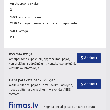
Amatpersonu skaits
2
NACE kods un nozare
2370 Akmeņu griešana, apdare un apstrāde
NACE versija
2.1
Izvērstā izziņa
Apskatīt
Amatpersonas, īpašnieki, apgrozījums, peļņa,
komercķīlas, nodrošinājumi, kontakti u.c. aktuālā,
vēsturiskā informācija.
Gada pārskats par 2025. gadu
Apskatīt
Aktuālā bilance, peļņas un zaudējumu aprēķins,
naudas plūsma u.c. pielikumi – skenēts / EDS
formāts.
Piegādā unikāli plašas un ātras satura