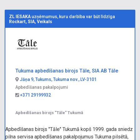
ZL IESAKA
uzņēmumus, kuru darbība var būt līdzīga
Rockart, SIA, Veikals
Tukuma apbedīšanas birojs Tāle, SIA AB Tāle
Jāņa 9, Tukums, Tukuma nov., LV-3101
Apbedīšanas pakalpojumi
+371 29199932
Apbedīšanas birojs “Tāle” Tukumā
Apbedīšanas birojs "Tāle" Tukumā kopš 1999. gada sniedz
pilna servisa apbedīšanas pakalpojumus Tukuma pilsētā,