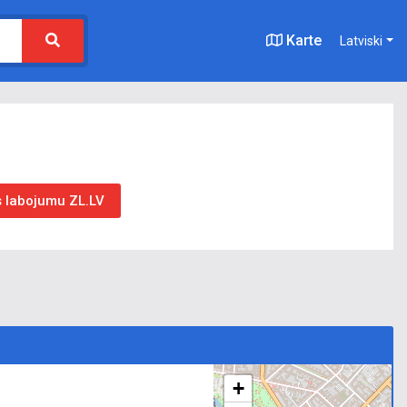
Karte
Latviski
s labojumu ZL.LV
+