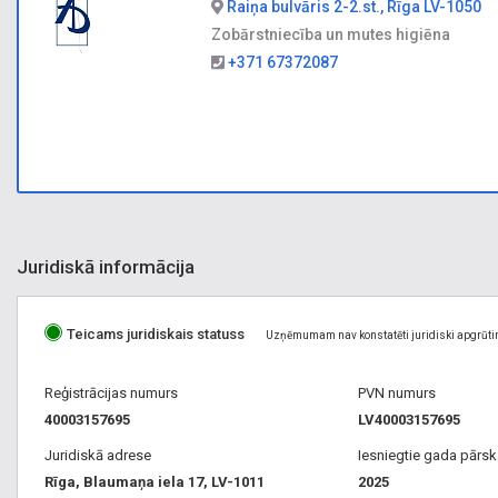
Raiņa bulvāris 2-2.st., Rīga LV-1050
Zobārstniecība un mutes higiēna
+371 67372087
Juridiskā informācija
Teicams juridiskais statuss
Uzņēmumam nav konstatēti juridiski apgrūti
Reģistrācijas numurs
PVN numurs
40003157695
LV40003157695
Juridiskā adrese
Iesniegtie gada pārsk
Rīga, Blaumaņa iela 17, LV-1011
2025