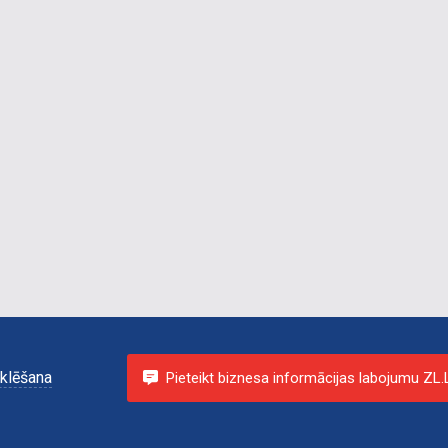
klēšana
Pieteikt biznesa informācijas labojumu ZL.