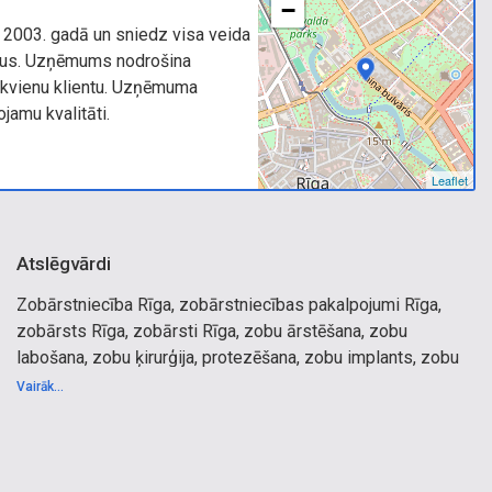
−
a 2003. gadā un sniedz visa veida
mus. Uzņēmums nodrošina
 ikvienu klientu. Uzņēmuma
jamu kvalitāti.
Leaflet
Atslēgvārdi
Zobārstniecība Rīga, zobārstniecības pakalpojumi Rīga,
zobārsts Rīga, zobārsti Rīga, zobu ārstēšana, zobu
labošana, zobu ķirurģija, protezēšana, zobu implants, zobu
implants, zobu implantācija, cirkonija kroņi, rentgens, zobu
Vairāk...
protēzes, higiēnists, smaganu ārstēšana