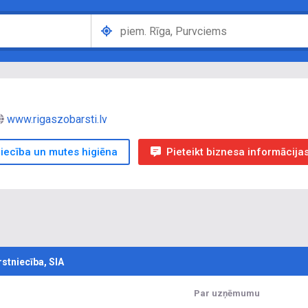
www.rigaszobarsti.lv
iecība un mutes higiēna
Pieteikt biznesa informācija
stniecība, SIA
Par uzņēmumu