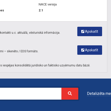
NACE versija
ses
2.1
Apskatīt
ontakti u.c. aktuālā, vēsturiskā informācija.
Apskatīt
umi – skenēts / EDS formāts.
s iespējas konsolidētā juridisko un faktisko uzņēmumu datu bāzē.
Detalizēta me