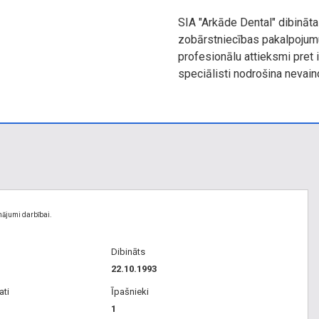
SIA "Arkāde Dental" dibināt
zobārstniecības pakalpoju
profesionālu attieksmi pret
speciālisti nodrošina nevaino
nājumi darbībai.
Dibināts
22.10.1993
ati
Īpašnieki
1