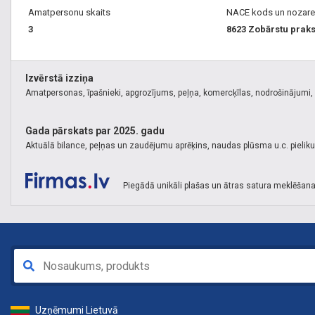
Amatpersonu skaits
NACE kods un nozare
3
8623 Zobārstu prak
Izvērstā izziņa
Amatpersonas, īpašnieki, apgrozījums, peļņa, komercķīlas, nodrošinājumi, k
Gada pārskats par 2025. gadu
Aktuālā bilance, peļņas un zaudējumu aprēķins, naudas plūsma u.c. pielik
Piegādā unikāli plašas un ātras satura meklēšana
Uzņēmumi Lietuvā