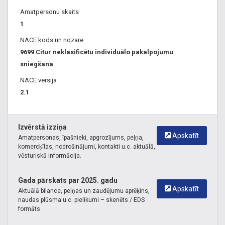
Amatpersonu skaits
1
NACE kods un nozare
9699 Citur neklasificētu individuālo pakalpojumu
sniegšana
NACE versija
2.1
Izvērstā izziņa
Apskatīt
Amatpersonas, īpašnieki, apgrozījums, peļņa,
komercķīlas, nodrošinājumi, kontakti u.c. aktuālā,
vēsturiskā informācija.
Gada pārskats par 2025. gadu
Apskatīt
Aktuālā bilance, peļņas un zaudējumu aprēķins,
naudas plūsma u.c. pielikumi – skenēts / EDS
formāts.