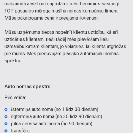
maksimāli atvērti un saprotami, mēs tiecamies sasniegt
TOP pasaules mēroga mašīnu nomas kompāniju līmeni.
Mūsu pakalpojumu cena ir pieejama ikvienam.
Mūsu uzņēmums tiecas nopelnīt klientu uzticību, kā arī
uzticēties klientam, tieši tādēļ mēs pievēršam lielu
uzmanību katram klientam, jo vēlamies, lai klients atgriežas
pie mums. Mēs piedāvājam plašāko automašīnu nomas
spektru.
Auto nomas spektrs
Pēc veida:
īstermiņa auto noma (no 1 līdz 30 dienām)
ilgtermiņa auto noma (no 30 līdz 90 dienām)
pilna servisa auto noma (no 90 dienām)
transfērs