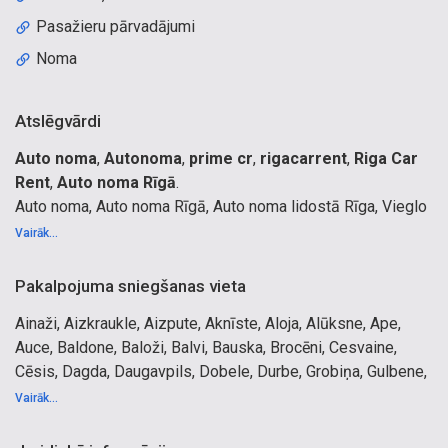
Pasažieru pārvadājumi
Noma
Atslēgvārdi
Auto noma
,
Autonoma
,
prime cr
,
rigacarrent
,
Riga Car
Rent
,
Auto noma Rīgā
.
Auto noma, Auto noma Rīgā, Auto noma lidostā Rīga, Vieglo
auto noma, Jaunu mašīnu noma, Īstermiņa auto noma,
Vairāk...
Ilgtermiņa auto noma, Transfērs, Lēta auto noma, Auto
nomas cenas, Auto īre, Autonoma, Car rental riga, Car rental
Pakalpojuma sniegšanas vieta
services, Car rental RIX, Auto noma Rīgā lidostā, Vieglās
Ainaži, Aizkraukle, Aizpute, Aknīste, Aloja, Alūksne, Ape,
automašīnas, Mikroautobusi, Ekonomiskās, biznesa,
Auce, Baldone, Baloži, Balvi, Bauska, Brocēni, Cesvaine,
apvidus, luksusa klases mašīnas, Miniveni, Jaunas
Cēsis, Dagda, Daugavpils, Dobele, Durbe, Grobiņa, Gulbene,
mašīnas, Iznomāt automašīnas, Paaugstināts komforts,
Ikšķile, Ilūkste, Jaunjelgava, Jelgava, Jēkabpils, Jūrmala,
Ilgtermiņa noma, Eksterjera, interjera papildelementi, Drošs
Vairāk...
Kandava, Krāslava, Kuldīga, Kārsava, Lielvārde, Liepāja,
brauciens, Pakalpojumu pakete, Lēta maksa, Nomas cena,
Limbaži, Lubāna, Ludza, Līgatne, Līvāni, Madona,
Piemērota mašīna, Rezervēt auto, Izdevīga cena, Konkrēta