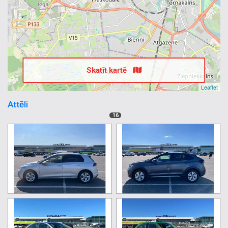
Skatīt kartē
Leaflet
Attēli
16