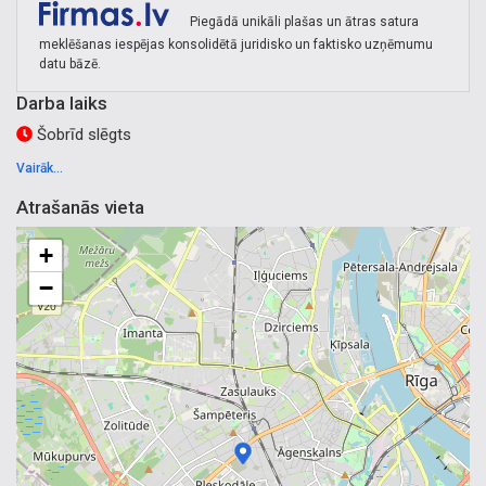
Piegādā unikāli plašas un ātras satura
meklēšanas iespējas konsolidētā juridisko un faktisko uzņēmumu
datu bāzē.
Darba laiks
Šobrīd slēgts
Vairāk...
Atrašanās vieta
+
−