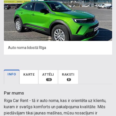
Auto noma lidostā Rīga
INFO
KARTE
ATTĒLI
RAKSTI
16
8
Par mums
Riga Car Rent - tā ir auto noma, kas ir orientēta uz klientu,
kuram ir svarīgs komforts un pakalpojuma kvalitāte. Mēs
piedāvājam tikai jaunas mašīnas, mūsu nosacījumi ir