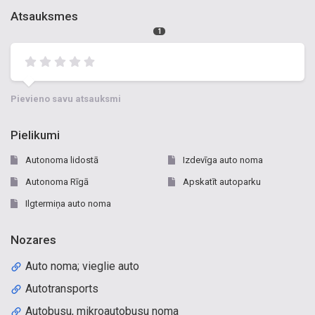
Atsauksmes
1
Pievieno savu atsauksmi
Pielikumi
Autonoma lidostā
Izdevīga auto noma
Autonoma Rīgā
Apskatīt autoparku
Ilgtermiņa auto noma
Nozares
Auto noma; vieglie auto
Autotransports
Autobusu, mikroautobusu noma