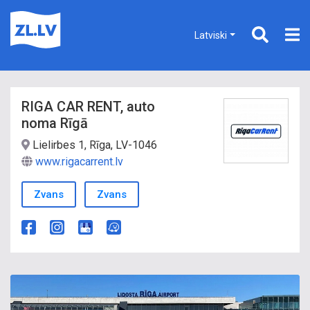
Latviski
RIGA CAR RENT, auto
noma Rīgā
Lielirbes 1, Rīga, LV-1046
www.rigacarrent.lv
Zvans
Zvans