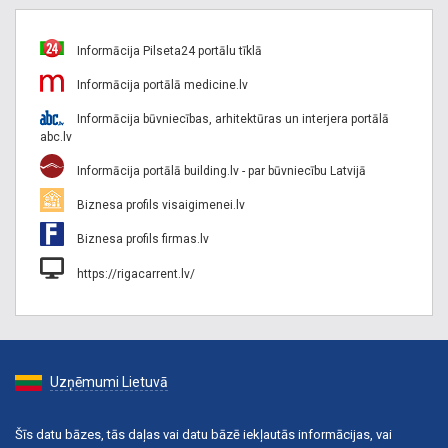
Informācija Pilseta24 portālu tīklā
Informācija portālā medicine.lv
Informācija būvniecības, arhitektūras un interjera portālā
abc.lv
Informācija portālā building.lv - par būvniecību Latvijā
Biznesa profils visaigimenei.lv
Biznesa profils firmas.lv
https://rigacarrent.lv/
Uzņēmumi Lietuvā
Šīs datu bāzes, tās daļas vai datu bāzē iekļautās informācijas, vai