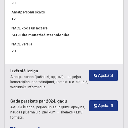
98
Amatpersonu skaits
12
NACE kods un nozare
6419 Cita monetārā starpniecība
NACE versija
2.1
Izvērstā izziņa
Apskatīt
Amatpersonas, īpašnieki, apgrozījums, peļņa,
komercķīlas, nodrošinājumi, kontakti u.c. aktuālā,
vēsturiskā informācija.
Gada pārskats par 2024. gadu
Apskatīt
Aktuālā bilance, peļņas un zaudējumu aprēķins,
naudas plūsma u.c. pielikumi – skenēts / EDS
formāts.