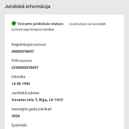
Juridiskā informācija
Teicams juridiskais statuss
Uzņēmumam nav konstatēti
juridiski apgrūtinājumi darbībai.
Reģistrācijas numurs
40003074497
PVN numurs
LV40003074497
Dibināts
14.05.1992
Juridiskā adrese
Vesetas iela 7, Rīga, LV-1013
Iesniegtie gada pārskati
2024
Īpašnieki