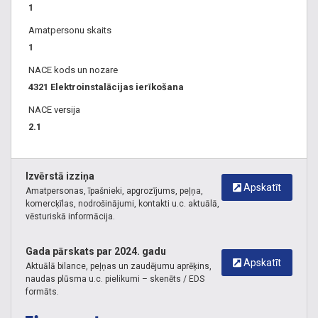
1
Amatpersonu skaits
1
NACE kods un nozare
4321 Elektroinstalācijas ierīkošana
NACE versija
2.1
Izvērstā izziņa
Apskatīt
Amatpersonas, īpašnieki, apgrozījums, peļņa,
komercķīlas, nodrošinājumi, kontakti u.c. aktuālā,
vēsturiskā informācija.
Gada pārskats par 2024. gadu
Apskatīt
Aktuālā bilance, peļņas un zaudējumu aprēķins,
naudas plūsma u.c. pielikumi – skenēts / EDS
formāts.