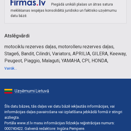
Piegādā unikāli plašas un ātras satura
meklēšanas iespējas konsolidētā juridisko un faktisko uzņēmumu
datu bāzē.
Atslēgvārdi
motociklu rezerves daļas, motorolleru rezerves daļas,
Stage6, Bandit, Cilindri, Variators, APRILIA, GILERA, Keeway,
Peugeot, Piaggio, Malaguti, YAMAHA, CPI, HONDA,
Karburators, Motoline, Gyronetics, Bandit, Yasuni,
Vairāk...
Motoforce, Malossi, Polini, BCD, Progrip, Str8, Motul,
scooter Power, gaisa filtri, NGK, sveces, scooter tuning,
Minarelli, Stage, Aerox, Skuter, 70cc, 50cc, Derbi Senda, DR,
Uzņēmumi Lietuvā
DR evolution, TopPerformances, Leovince, scooter-attack,
easyparts, sip-scootershop, motorparts
Šīs datu bāzes, tās daļas vai datu bāzē iekļautās informācijas, vai
informācijas daļas pavairošana vai izplatīšana jebkādā formā ir stingri
aizliegta.
Portāla www.zl.lv masu informācijas līdzekļa reģistrācijas numurs:
000740422. Galvenā redaktore: Ingūna Pempere.