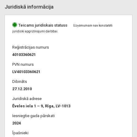
Juridiskā informācija
Teicams juridiskais statuss
Uzņēmumam nav konstatēti
juridiski apgrūtinājumi darbībai.
Reģistrācijas numurs
40103360621
PVN numurs
LV40103360621
Dibināts
27.12.2010
Juridiskā adrese
Ēveles iela 1 – 9, Rīga, LV-1013
Iesniegtie gada pārskati
2024
Īpašnieki