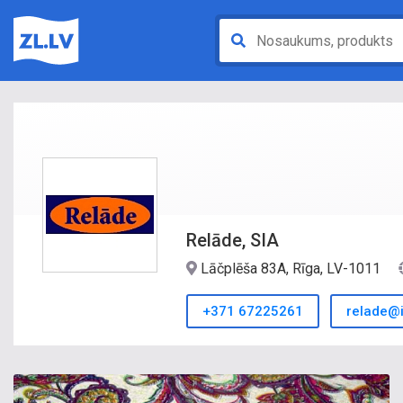
Relāde, SIA
Lāčplēša 83A, Rīga, LV-1011
+371 67225261
relade@i