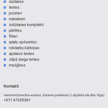
aizdares
lentes
polsteri
manekeni
izšūšanas komplekti
pērlītes
fliteri
adatu spilventiņi
rokdarbu kārbiņas
apdares lentes
slīpā diega lentes
mežģīnes
Kontakti
Vairumtirdzniecība-audumi, šūšanas piederumi ( Lāčplēša iela 83a, Rīga)
+371 67225261