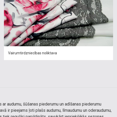
Vairumtirdzniecības noliktava
as ar audumu, šūšanas piederumu un adīšanas piederumu
tavā ir pieejams ļoti plašs audumu, līmaudumu un oderaudumu,
 tiek regulāri papildināts, savukārt iepriekšējās sezonas