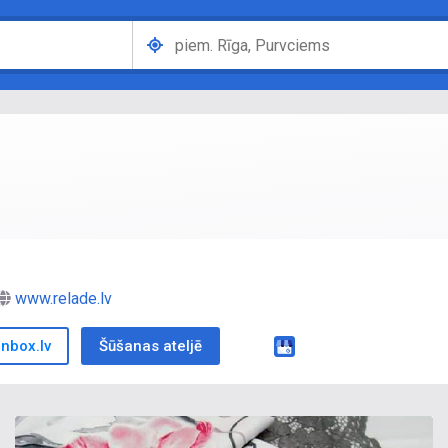
www.relade.lv
nbox.lv
Šūšanas ateljē