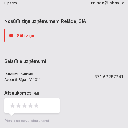
relade@inbox.lv
E-pasts
Nosūtīt ziņu uzņēmumam Relāde, SIA
Sūti ziņu
Saistītie uzņēmumi
"Audumi", veikals
+371 67287241
Avotu 6, Rīga, LV-1011
Atsauksmes
1
Pievieno savu atsauksmi