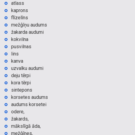
atlass
kaprons
flīzelīns
mežģīņu audums
žakarda audumi
kokvilna
pusvilnas
lins
kanva
uzvalku audumi
deju tērpi
kora tērpi
sintepons
korsetes audums
audums korsetei
odere,
žakards,
mākslīgā āda,
mežģīnes,