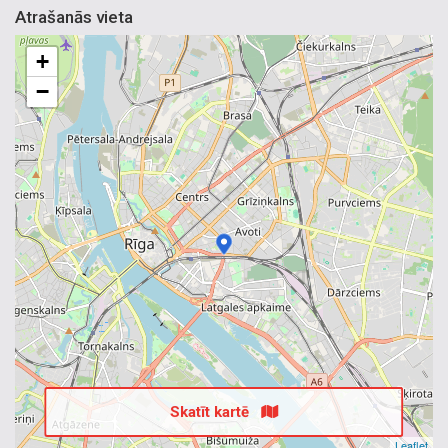
Atrašanās vieta
+
−
Skatīt kartē
Leaflet