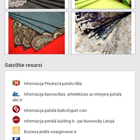
Saistītie resursi
Informācija Pilseta24 portālu tīklā
Informācija būvniecības, arhitektūras un interjera portālā
abc.lv
Informācija portālā BalticExport.com
Informācija portālā building.lv - par būvniecību Latvijā
Biznesa profils visaigimenei.lv