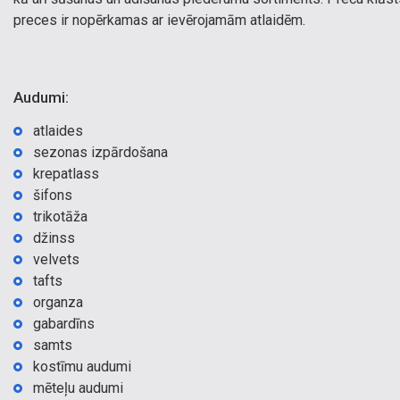
preces ir nopērkamas ar ievērojamām atlaidēm.
Audumi:
atlaides
sezonas izpārdošana
krepatlass
šifons
trikotāža
džinss
velvets
tafts
organza
gabardīns
samts
kostīmu audumi
mēteļu audumi