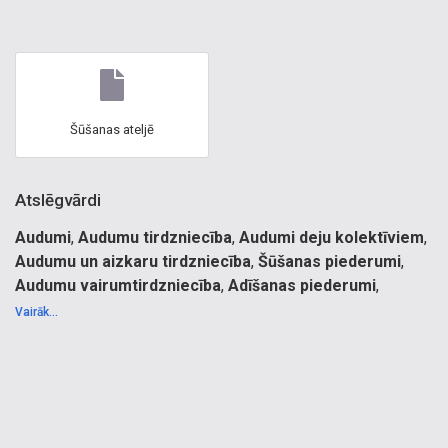
Šūšanas ateljē
Atslēgvārdi
Audumi
,
Audumu tirdzniecība
,
Audumi deju kolektīviem
,
Audumu un aizkaru tirdzniecība
,
Šūšanas piederumi
,
Audumu vairumtirdzniecība
,
Adīšanas piederumi
,
Audumu bāze
,
Audumu veikals Rīgas centrā
.
Vairāk...
Audums, Audumu tirdzniecība, vairumtirdzniecība, audumu
bāze, audumu noliktava.Vilnas audumi, pusvilnas audumi,
trikotāža. Audumi deju kolektīviem, audumi tautatērpiem,
tautastērpu audumi,audumi pašdarbības kolektīviem.
Atlaides audumiem, Auduma atlaides, Atlaides drēbes