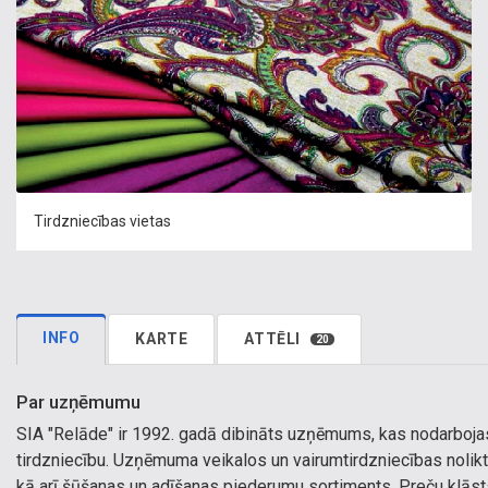
Tirdzniecības vietas
INFO
KARTE
ATTĒLI
20
Par uzņēmumu
SIA "Relāde" ir 1992. gadā dibināts uzņēmums, kas nodarboj
tirdzniecību. Uzņēmuma veikalos un vairumtirdzniecības nolik
kā arī šūšanas un adīšanas piederumu sortiments. Preču klāsts