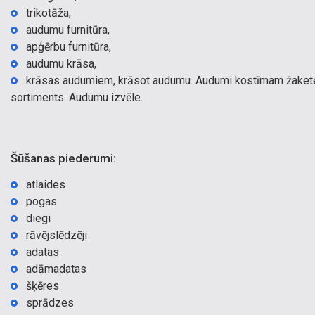
trikotāža,
audumu furnitūra,
apģērbu furnitūra,
audumu krāsa,
krāsas audumiem, krāsot audumu. Audumi kostīmam žaketei, 
sortiments. Audumu izvēle.
Šūšanas piederumi:
atlaides
pogas
diegi
rāvējslēdzēji
adatas
adāmadatas
šķēres
sprādzes