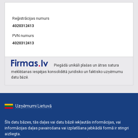
Reģistrācijas numurs
4020312413
PVN numurs
4020312413
Piegādā unikāli plašas un ātras satura
meklēšanas iespējas konsolidētā juridisko un faktisko uzņēmumu
datu bāzē.
Uzņēmumi Lietuvā
Šīs datu bāzes, tās daļas vai datu bāzē iekļautās informācijas, vai
informācijas daļas pavairošana vai izplatīšana jebkādā formā ir stingri
aizliegta.