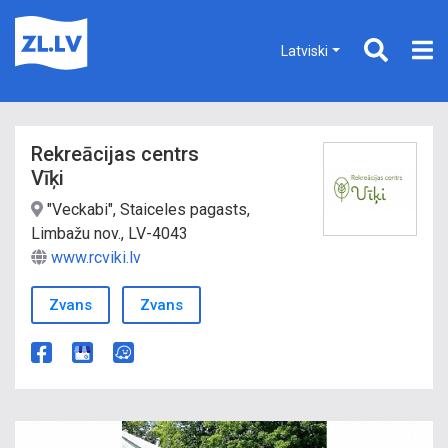
Latviski
Rekreācijas centrs
Vīķi
"Veckabi", Staiceles pagasts,
Limbažu nov., LV-4043
www.rcviki.lv
Zvans
Zvans