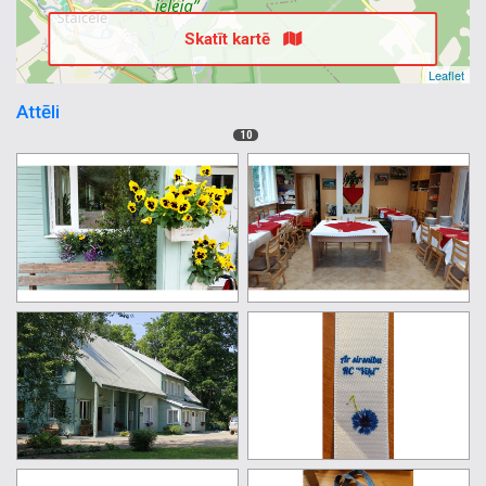
Skatīt kartē
Leaflet
Attēli
10