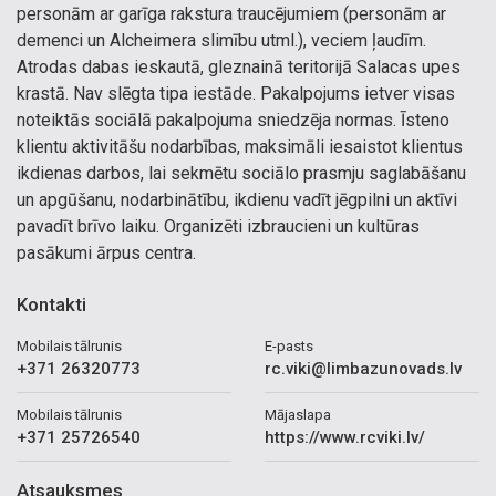
personām ar garīga rakstura traucējumiem (personām ar
demenci un Alcheimera slimību utml.), veciem ļaudīm.
Atrodas dabas ieskautā, gleznainā teritorijā Salacas upes
krastā. Nav slēgta tipa iestāde. Pakalpojums ietver visas
noteiktās sociālā pakalpojuma sniedzēja normas. Īsteno
klientu aktivitāšu nodarbības, maksimāli iesaistot klientus
ikdienas darbos, lai sekmētu sociālo prasmju saglabāšanu
un apgūšanu, nodarbinātību, ikdienu vadīt jēgpilni un aktīvi
pavadīt brīvo laiku. Organizēti izbraucieni un kultūras
pasākumi ārpus centra.
Kontakti
Mobilais tālrunis
E-pasts
+371 26320773
rc.viki@limbazunovads.lv
Mobilais tālrunis
Mājaslapa
+371 25726540
https://www.rcviki.lv/
Atsauksmes