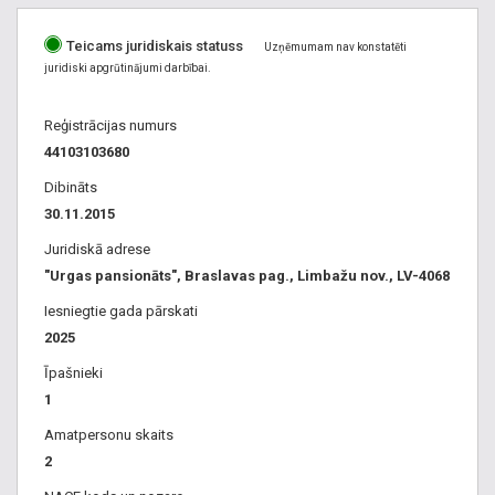
Teicams juridiskais statuss
Uzņēmumam nav konstatēti
juridiski apgrūtinājumi darbībai.
Reģistrācijas numurs
44103103680
Dibināts
30.11.2015
Juridiskā adrese
"Urgas pansionāts", Braslavas pag., Limbažu nov., LV-4068
Iesniegtie gada pārskati
2025
Īpašnieki
1
Amatpersonu skaits
2