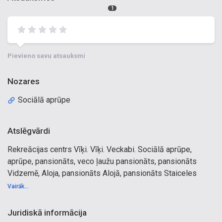
1
Pievieno savu atsauksmi
Nozares
Sociālā aprūpe
Atslēgvārdi
Rekreācijas centrs Vīķi. Vīķi. Veckabi. Sociālā aprūpe,
aprūpe, pansionāts, veco ļaužu pansionāts, pansionāts
Vidzemē, Aloja, pansionāts Alojā, pansionāts Staiceles
pagastā, pansionāts Vīķi, pansionāts Alojas novadā.
Vairāk...
Ilgstoša aprūpe, diennakts aprūpe, rehabilitācija, garīga
rakstura traucējumi, demence, rehabilitācija Vidzemē, darba
Juridiskā informācija
terapijas un rehabilitācijas centrs, aprūpes nams.