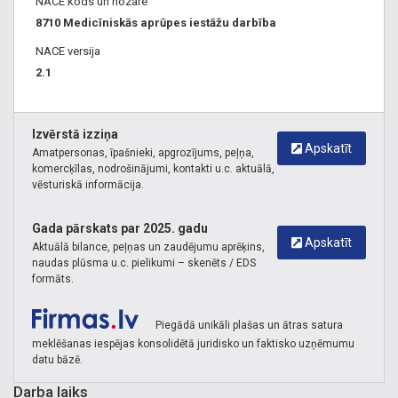
NACE kods un nozare
8710 Medicīniskās aprūpes iestāžu darbība
NACE versija
2.1
Izvērstā izziņa
Apskatīt
Amatpersonas, īpašnieki, apgrozījums, peļņa,
komercķīlas, nodrošinājumi, kontakti u.c. aktuālā,
vēsturiskā informācija.
Gada pārskats par 2025. gadu
Apskatīt
Aktuālā bilance, peļņas un zaudējumu aprēķins,
naudas plūsma u.c. pielikumi – skenēts / EDS
formāts.
Piegādā unikāli plašas un ātras satura
meklēšanas iespējas konsolidētā juridisko un faktisko uzņēmumu
datu bāzē.
Darba laiks